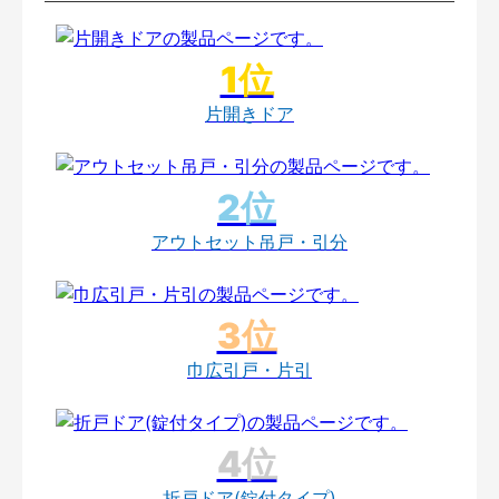
片開きドア
アウトセット吊戸・引分
巾広引戸・片引
折戸ドア(錠付タイプ)