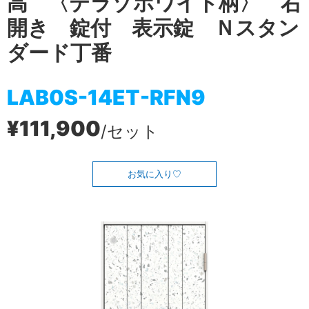
高 〈テラゾホワイト柄〉 右
開き 錠付 表示錠 Ｎスタン
ダード丁番
LAB0S-14ET-RFN9
¥111,900
/セット
お気に入り