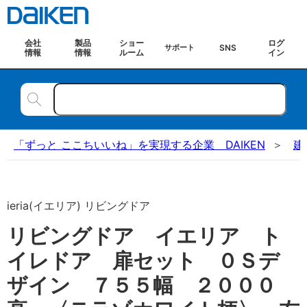
会社
製品
ショー
ログ
SNS
サポート
情報
情報
ルーム
イン
「ずっと ここちいいね」を実現する企業 DAIKEN
建
ieria(イエリア) リビングドア
リビングドア イエリア ト
イレドア 扉セット ０Ｓデ
ザイン ７５５幅 ２０００