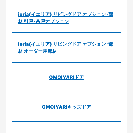
ieria(イエリア) リビングドア オプション･部
材 引戸･吊戸オプション
ieria(イエリア) リビングドア オプション･部
材 オーダー用部材
OMOIYARIドア
OMOIYARIキッズドア