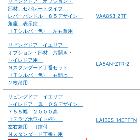
リビングドア オプション・
部材 セパレートタイプ
レバーハンドル ８５デザイン
VAA853-ZTF
角座 表示錠
〈Ｔシルバー色〉 左右兼用
リビングドア イエリア
オプション・部材 片開き・
トイレドア用
LA5AN-ZTR-2
Ｎスタンダード丁番セット
〈Ｔシルバー色〉 右開き
２枚吊用
リビングドア イエリア
トイレドア 扉 ０Ｓデザイン
７５５幅 ２０００高
〈テラゾホワイト柄〉
LA1B0S-14ETFFN
左右兼用 （錠付
Ｎスタンダード丁番）用