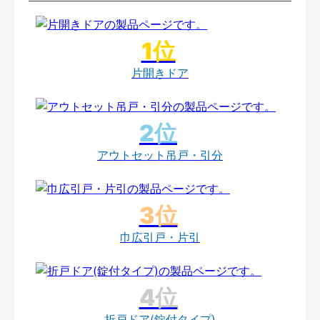
片開きドア
アウトセット吊戸・引分
巾広引戸・片引
折戸ドア(錠付タイプ)