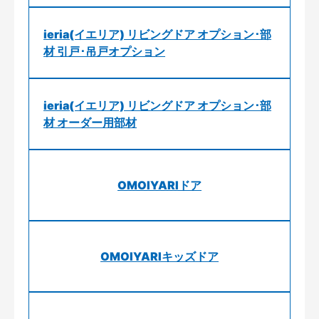
ieria(イエリア) リビングドア オプション･部
材 引戸･吊戸オプション
ieria(イエリア) リビングドア オプション･部
材 オーダー用部材
OMOIYARIドア
OMOIYARIキッズドア