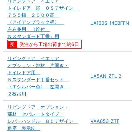
リビングドア イエリア
トイレドア 扉 ０Ｓデザイン
７５５幅 ２０００高
〈アイアンブラック柄〉
LA1B0S-14EBFFN
左右兼用 （錠付
Ｎスタンダード丁番）用
受注から工場出荷まで約6日
リビングドア イエリア
オプション・部材 片開き・
トイレドア用
LA5AN-ZTL-2
Ｎスタンダード丁番セット
〈Ｔシルバー色〉 左開き
２枚吊用
リビングドア オプション・
部材 セパレートタイプ
レバーハンドル ８５デザイン
VAA853-ZTF
角座 表示錠