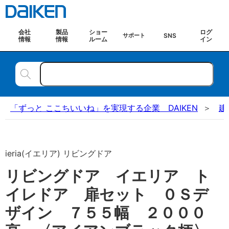
会社
製品
ショー
ログ
SNS
サポート
情報
情報
ルーム
イン
「ずっと ここちいいね」を実現する企業 DAIKEN
建
ieria(イエリア) リビングドア
リビングドア イエリア ト
イレドア 扉セット ０Ｓデ
ザイン ７５５幅 ２０００