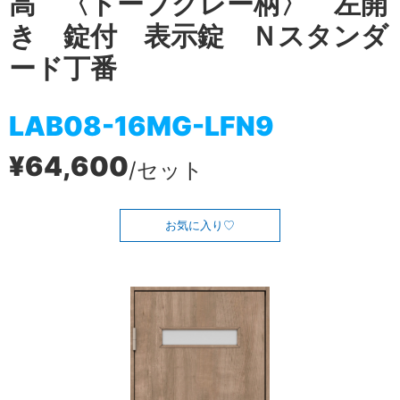
高 〈トープグレー柄〉 左開
き 錠付 表示錠 Ｎスタンダ
ード丁番
LAB08-16MG-LFN9
¥64,600
/セット
お気に入り