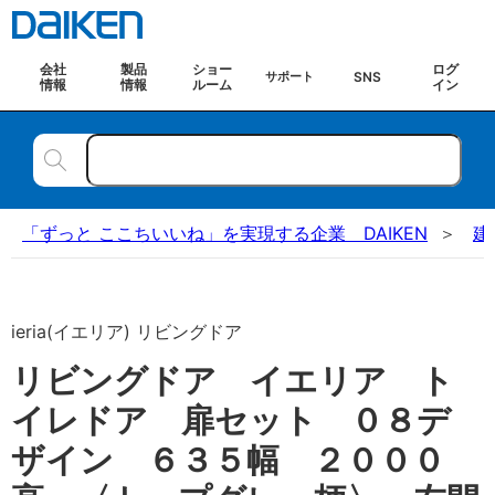
会社
製品
ショー
ログ
SNS
サポート
情報
情報
ルーム
イン
「ずっと ここちいいね」を実現する企業 DAIKEN
建
ieria(イエリア) リビングドア
リビングドア イエリア ト
イレドア 扉セット ０８デ
ザイン ６３５幅 ２０００