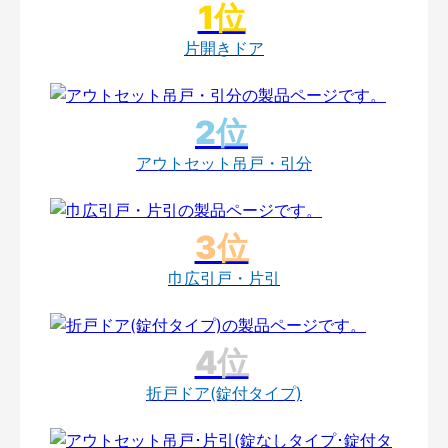
片開きドア
アウトセット吊戸・引分
巾広引戸・片引
折戸ドア(錠付タイプ)