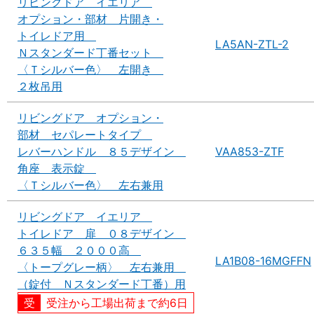
リビングドア イエリア
オプション・部材 片開き・
トイレドア用
LA5AN-ZTL-2
Ｎスタンダード丁番セット
〈Ｔシルバー色〉 左開き
２枚吊用
リビングドア オプション・
部材 セパレートタイプ
レバーハンドル ８５デザイン
VAA853-ZTF
角座 表示錠
〈Ｔシルバー色〉 左右兼用
リビングドア イエリア
トイレドア 扉 ０８デザイン
６３５幅 ２０００高
LA1B08-16MGFFN
〈トープグレー柄〉 左右兼用
（錠付 Ｎスタンダード丁番）用
受注から工場出荷まで約6日