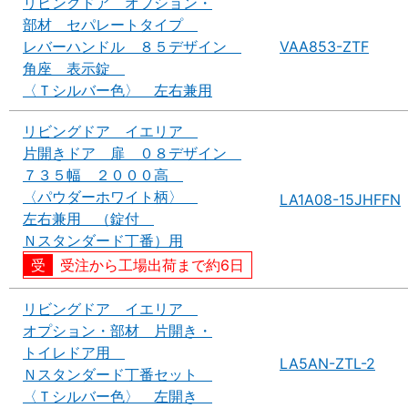
リビングドア オプション・
部材 セパレートタイプ
レバーハンドル ８５デザイン
VAA853-ZTF
角座 表示錠
〈Ｔシルバー色〉 左右兼用
リビングドア イエリア
片開きドア 扉 ０８デザイン
７３５幅 ２０００高
〈パウダーホワイト柄〉
LA1A08-15JHFFN
左右兼用 （錠付
Ｎスタンダード丁番）用
受注から工場出荷まで約6日
リビングドア イエリア
オプション・部材 片開き・
トイレドア用
LA5AN-ZTL-2
Ｎスタンダード丁番セット
〈Ｔシルバー色〉 左開き