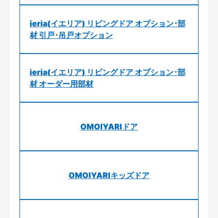
ieria(イエリア) リビングドア オプション･部
材 引戸･吊戸オプション
ieria(イエリア) リビングドア オプション･部
材 オーダー用部材
OMOIYARIドア
OMOIYARIキッズドア