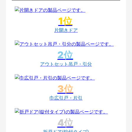
片開きドア
アウトセット吊戸・引分
巾広引戸・片引
折戸ドア(錠付タイプ)