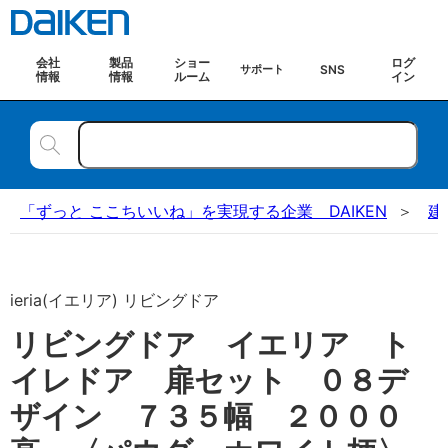
会社
製品
ショー
ログ
SNS
サポート
情報
情報
ルーム
イン
「ずっと ここちいいね」を実現する企業 DAIKEN
建
ieria(イエリア) リビングドア
リビングドア イエリア ト
イレドア 扉セット ０８デ
ザイン ７３５幅 ２０００