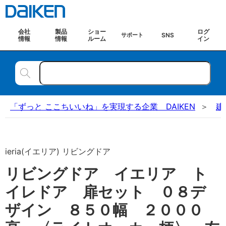
会社
製品
ショー
ログ
SNS
サポート
情報
情報
ルーム
イン
「ずっと ここちいいね」を実現する企業 DAIKEN
建
ieria(イエリア) リビングドア
リビングドア イエリア ト
イレドア 扉セット ０８デ
ザイン ８５０幅 ２０００