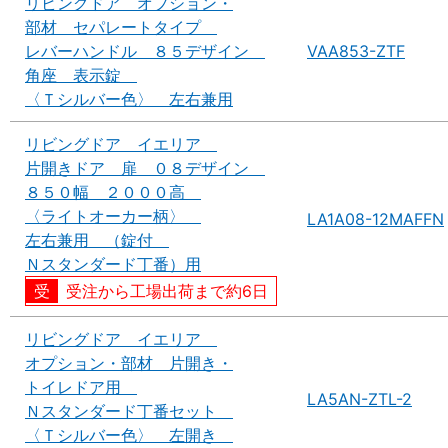
リビングドア オプション・
部材 セパレートタイプ
レバーハンドル ８５デザイン
VAA853-ZTF
角座 表示錠
〈Ｔシルバー色〉 左右兼用
リビングドア イエリア
片開きドア 扉 ０８デザイン
８５０幅 ２０００高
〈ライトオーカー柄〉
LA1A08-12MAFFN
左右兼用 （錠付
Ｎスタンダード丁番）用
受注から工場出荷まで約6日
リビングドア イエリア
オプション・部材 片開き・
トイレドア用
LA5AN-ZTL-2
Ｎスタンダード丁番セット
〈Ｔシルバー色〉 左開き