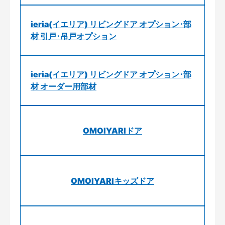
ieria(イエリア) リビングドア オプション･部
材 引戸･吊戸オプション
ieria(イエリア) リビングドア オプション･部
材 オーダー用部材
OMOIYARIドア
OMOIYARIキッズドア