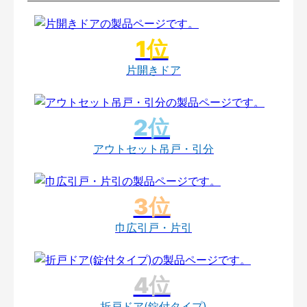
片開きドア
アウトセット吊戸・引分
巾広引戸・片引
折戸ドア(錠付タイプ)