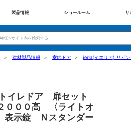
製品
情報
ショー
ルーム
サ
N
建材製品情報
室内ドア
ieria(イエリア) リ
 トイレドア 扉セット
２０００高 〈ライトオ
 表示錠 Ｎスタンダー