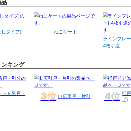
商品
なしタイプ)
ねこゲート
ラインフレー
4枚引違
ランキング
セット吊戸・
折戸
巾広引戸・片引
プ)