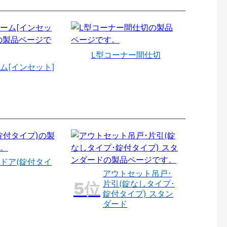
L型コーナー間仕切
ム[インセット]
ドア(錠付タイ
アウトセット吊戸･
片引(錠なしタイプ･
錠付タイプ) スタン
ダード