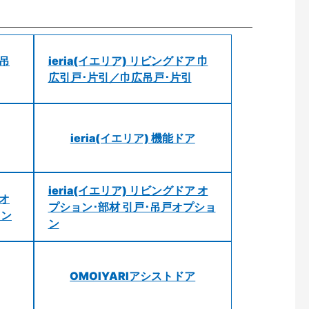
 吊
ieria(イエリア) リビングドア 巾
広引戸･片引／巾広吊戸･片引
ieria(イエリア) 機能ドア
ieria(イエリア) リビングドア オ
 オ
プション･部材 引戸･吊戸オプショ
ョン
ン
OMOIYARIアシストドア