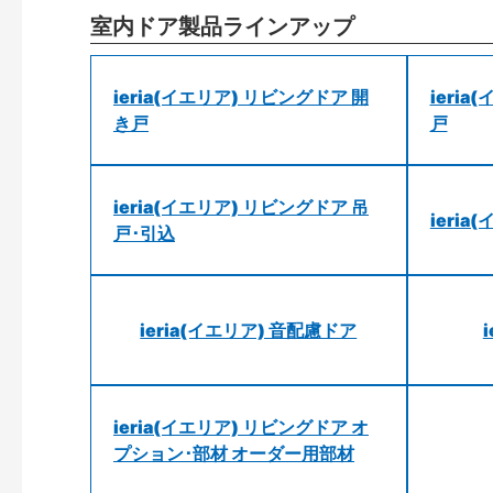
室内ドア製品ラインアップ
ieria(イエリア) リビングドア 開
ieri
き戸
戸
ieria(イエリア) リビングドア 吊
ieri
戸･引込
ieria(イエリア) 音配慮ドア
ieria(イエリア) リビングドア オ
プション･部材 オーダー用部材