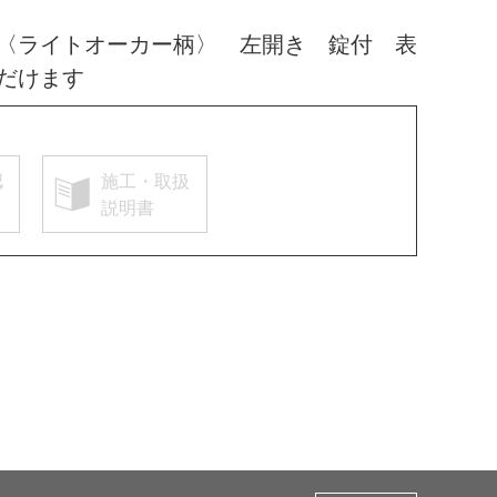
〈ライトオーカー柄〉 左開き 錠付 表
だけます
認
施工・取扱
説明書