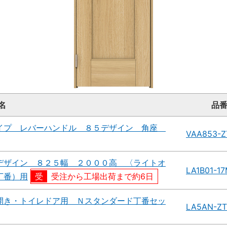
名
品
イプ レバーハンドル ８５デザイン 角座
VAA853-Z
デザイン ８２５幅 ２０００高 〈ライトオ
LA1B01-1
丁番）用
受注から工場出荷まで約6日
開き・トイレドア用 Ｎスタンダード丁番セッ
LA5AN-ZT