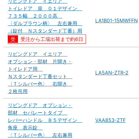
リビングドア イエリア
トイレドア 扉 ０１デザイン
７３５幅 ２０００高
LA1B01-15MWFFN
〈ダルブラウン柄〉 左右兼用
（錠付 Ｎスタンダード丁番）用
受注から工場出荷まで約6日
リビングドア イエリア
オプション・部材 片開き・
トイレドア用
LA5AN-ZTR-2
Ｎスタンダード丁番セット
〈Ｔシルバー色〉 右開き
２枚吊用
リビングドア オプション・
部材 セパレートタイプ
レバーハンドル ８５デザイン
VAA853-ZTF
角座 表示錠
〈Ｔシルバー色〉 左右兼用