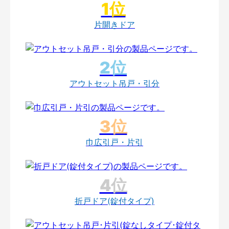
片開きドア
アウトセット吊戸・引分
巾広引戸・片引
折戸ドア(錠付タイプ)