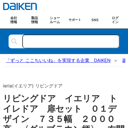
会社
製品
ショー
ログ
SNS
サポート
情報
情報
ルーム
イン
「ずっと ここちいいね」を実現する企業 DAIKEN
建
ieria(イエリア) リビングドア
リビングドア イエリア ト
イレドア 扉セット ０１デ
ザイン ７３５幅 ２０００