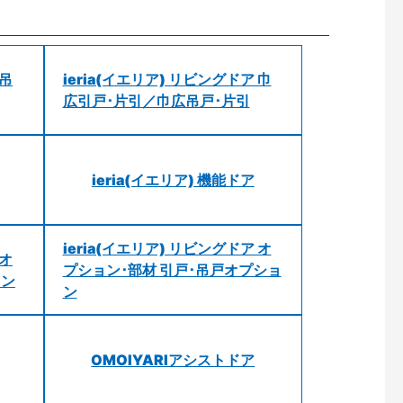
 吊
ieria(イエリア) リビングドア 巾
広引戸･片引／巾広吊戸･片引
ieria(イエリア) 機能ドア
ieria(イエリア) リビングドア オ
 オ
プション･部材 引戸･吊戸オプショ
ョン
ン
OMOIYARIアシストドア