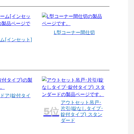
L型コーナー間仕切
ム[インセット]
ドア(錠付タイ
アウトセット吊戸･
片引(錠なしタイプ･
錠付タイプ) スタン
ダード