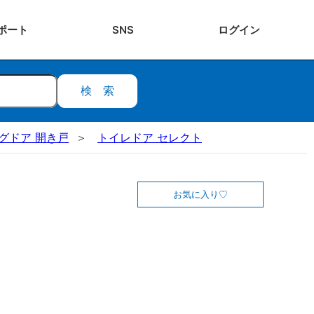
ポート
SNS
ログ
イン
検索
ビングドア 開き戸
トイレドア セレクト
お気に入り