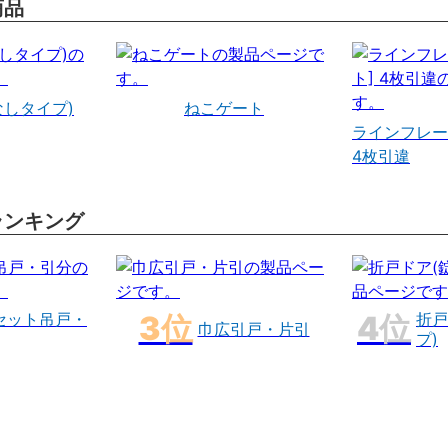
商品
なしタイプ)
ねこゲート
ラインフレー
4枚引違
ランキング
セット吊戸・
折戸
巾広引戸・片引
プ)