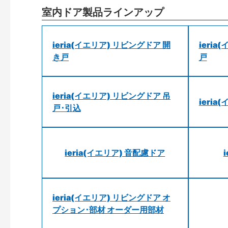
室内ドア製品ラインアップ
ieria(イエリア) リビングドア 開
ieri
き戸
戸
ieria(イエリア) リビングドア 吊
ieri
戸･引込
ieria(イエリア) 音配慮ドア
ieria(イエリア) リビングドア オ
プション･部材 オーダー用部材