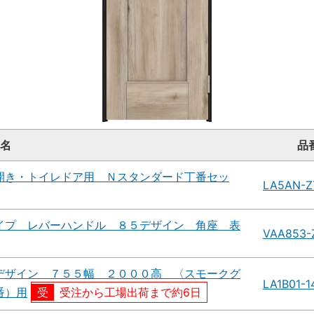
名
品
開き・トイレドア用 Ｎスタンダード丁番セッ
LA5AN-Z
イプ レバーハンドル ８５デザイン 角座 表
VAA853-
デザイン ７５５幅 ２０００高 〈スモークグ
LA1B01-
番）用
受注から工場出荷まで約6日