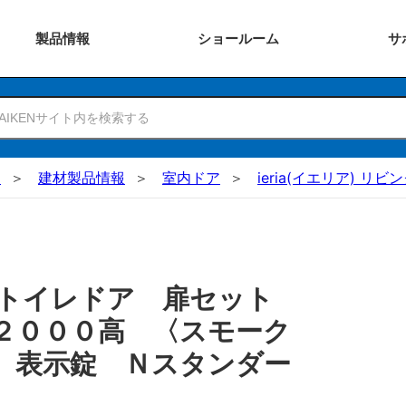
製品
情報
ショー
ルーム
サ
N
建材製品情報
室内ドア
ieria(イエリア) リ
 トイレドア 扉セット
２０００高 〈スモーク
 表示錠 Ｎスタンダー