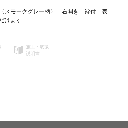
〈スモークグレー柄〉 右開き 錠付 表
だけます
認
施工・取扱
説明書