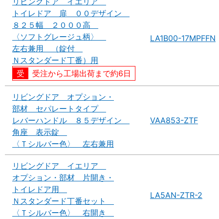
リビングドア イエリア
トイレドア 扉 ００デザイン
８２５幅 ２０００高
〈ソフトグレージュ柄〉
LA1B00-17MPFFN
左右兼用 （錠付
Ｎスタンダード丁番）用
受注から工場出荷まで約6日
リビングドア オプション・
部材 セパレートタイプ
レバーハンドル ８５デザイン
VAA853-ZTF
角座 表示錠
〈Ｔシルバー色〉 左右兼用
リビングドア イエリア
オプション・部材 片開き・
トイレドア用
LA5AN-ZTR-2
Ｎスタンダード丁番セット
〈Ｔシルバー色〉 右開き