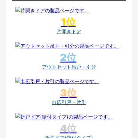
片開きドア
アウトセット吊戸・引分
巾広引戸・片引
折戸ドア(錠付タイプ)