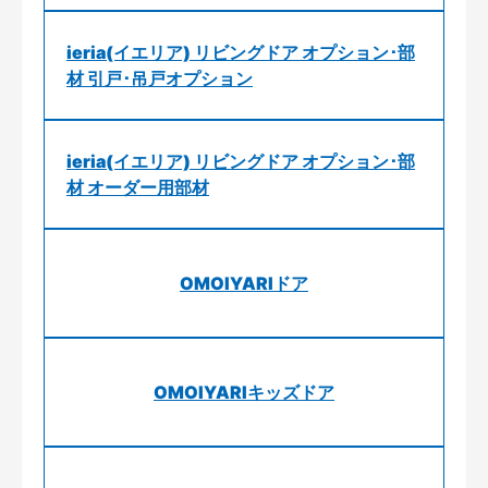
ieria(イエリア) リビングドア オプション･部
材 引戸･吊戸オプション
ieria(イエリア) リビングドア オプション･部
材 オーダー用部材
OMOIYARIドア
OMOIYARIキッズドア