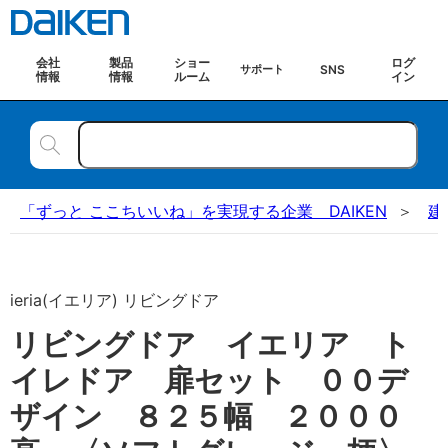
会社
製品
ショー
ログ
SNS
サポート
情報
情報
ルーム
イン
「ずっと ここちいいね」を実現する企業 DAIKEN
建
ieria(イエリア) リビングドア
リビングドア イエリア ト
イレドア 扉セット ００デ
ザイン ８２５幅 ２０００