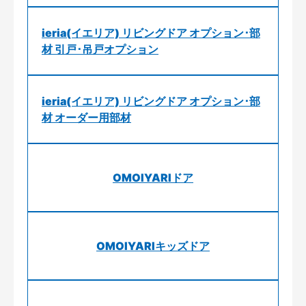
ieria(イエリア) リビングドア オプション･部
材 引戸･吊戸オプション
ieria(イエリア) リビングドア オプション･部
材 オーダー用部材
OMOIYARIドア
OMOIYARIキッズドア