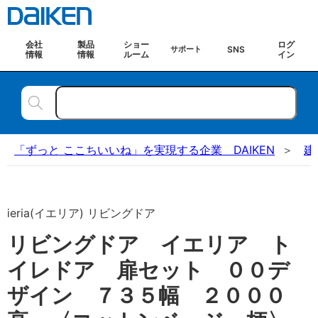
会社
製品
ショー
ログ
SNS
サポート
情報
情報
ルーム
イン
「ずっと ここちいいね」を実現する企業 DAIKEN
建
ieria(イエリア) リビングドア
リビングドア イエリア ト
イレドア 扉セット ００デ
ザイン ７３５幅 ２０００