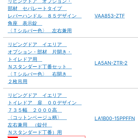
リビングドア オプション・
部材 セパレートタイプ
レバーハンドル ８５デザイン
VAA853-ZTF
角座 表示錠
〈Ｔシルバー色〉 左右兼用
リビングドア イエリア
オプション・部材 片開き・
トイレドア用
LA5AN-ZTR-2
Ｎスタンダード丁番セット
〈Ｔシルバー色〉 右開き
２枚吊用
リビングドア イエリア
トイレドア 扉 ００デザイン
７３５幅 ２０００高
〈コットンベージュ柄〉
LA1B00-15PPFFN
左右兼用 （錠付
Ｎスタンダード丁番）用