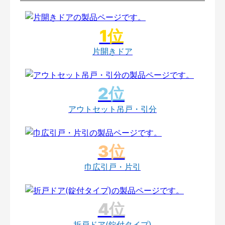
片開きドア
アウトセット吊戸・引分
巾広引戸・片引
折戸ドア(錠付タイプ)