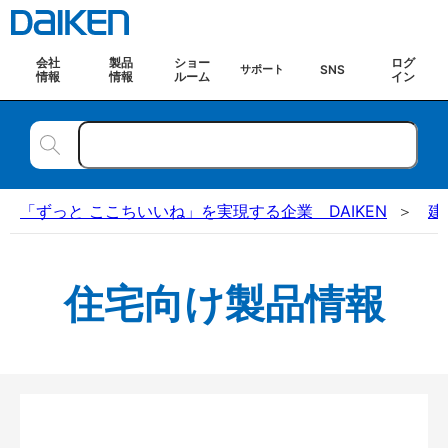
会社
製品
ショー
ログ
SNS
サポート
情報
情報
ルーム
イン
「ずっと ここちいいね」を実現する企業 DAIKEN
建
住宅向け製品情報