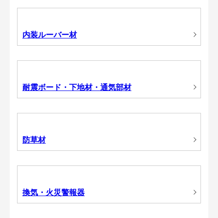
内装ルーバー材
耐震ボード・下地材・通気部材
防草材
換気・火災警報器