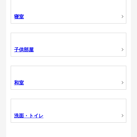
寝室
子供部屋
和室
洗面・トイレ