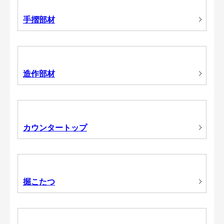
手摺部材
造作部材
カウンタートップ
掘こたつ