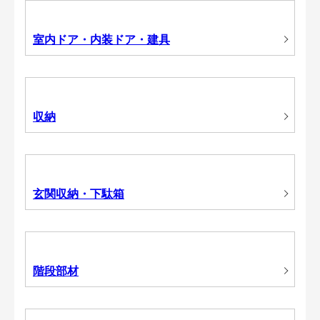
室内ドア・内装ドア・建具
収納
玄関収納・下駄箱
階段部材