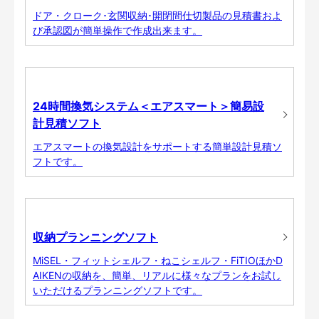
ドア・クローク･玄関収納･開閉間仕切製品の見積書およ
び承認図が簡単操作で作成出来ます。
24時間換気システム＜エアスマート＞簡易設
計見積ソフト
エアスマートの換気設計をサポートする簡単設計見積ソ
フトです。
収納プランニングソフト
MiSEL・フィットシェルフ・ねこシェルフ・FiTIOほかD
AIKENの収納を、簡単、リアルに様々なプランをお試し
いただけるプランニングソフトです。