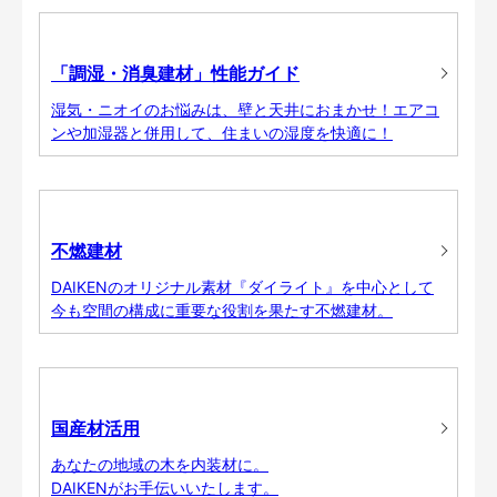
「調湿・消臭建材」性能ガイド
湿気・ニオイのお悩みは、壁と天井におまかせ！エアコ
ンや加湿器と併用して、住まいの湿度を快適に！
不燃建材
DAIKENのオリジナル素材『ダイライト』を中心として
今も空間の構成に重要な役割を果たす不燃建材。
国産材活用
あなたの地域の木を内装材に。
DAIKENがお手伝いいたします。