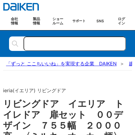
会社
製品
ショー
ログ
SNS
サポート
情報
情報
ルーム
イン
「ずっと ここちいいね」を実現する企業 DAIKEN
建
ieria(イエリア) リビングドア
リビングドア イエリア ト
イレドア 扉セット ００デ
ザイン ７５５幅 ２０００