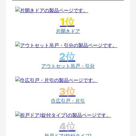
片開きドア
アウトセット吊戸・引分
巾広引戸・片引
折戸ドア(錠付タイプ)