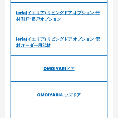
ieria(イエリア) リビングドア オプション･部
材 引戸･吊戸オプション
ieria(イエリア) リビングドア オプション･部
材 オーダー用部材
OMOIYARIドア
OMOIYARIキッズドア