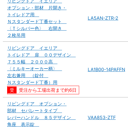
リビングドア イエリア
オプション・部材 片開き・
トイレドア用
LA5AN-ZTR-2
Ｎスタンダード丁番セット
〈Ｔシルバー色〉 右開き
２枚吊用
リビングドア イエリア
トイレドア 扉 ００デザイン
７５５幅 ２０００高
〈ミルキーオーカー柄〉
LA1B00-14PAFFN
左右兼用 （錠付
Ｎスタンダード丁番）用
受注から工場出荷まで約6日
リビングドア オプション・
部材 セパレートタイプ
レバーハンドル ８５デザイン
VAA853-ZTF
角座 表示錠