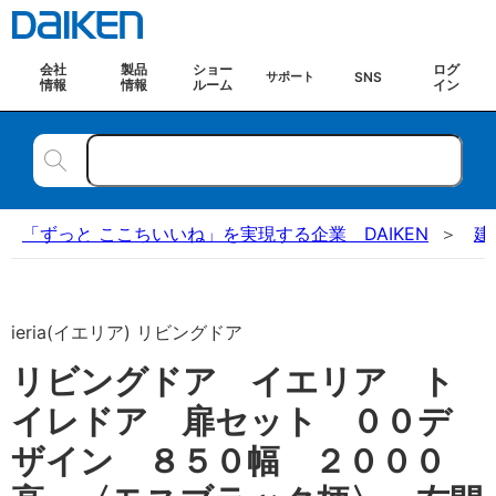
会社
製品
ショー
ログ
SNS
サポート
情報
情報
ルーム
イン
「ずっと ここちいいね」を実現する企業 DAIKEN
建
ieria(イエリア) リビングドア
リビングドア イエリア ト
イレドア 扉セット ００デ
ザイン ８５０幅 ２０００