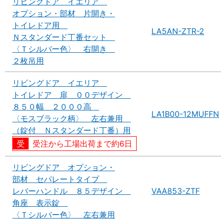
リビングドア イエリア
オプション・部材 片開き・
トイレドア用
LA5AN-ZTR-2
Ｎスタンダード丁番セット
〈Ｔシルバー色〉 右開き
２枚吊用
リビングドア イエリア
トイレドア 扉 ００デザイン
８５０幅 ２０００高
LA1B00-12MUFFN
〈モスブラック柄〉 左右兼用
（錠付 Ｎスタンダード丁番）用
受注から工場出荷まで約6日
リビングドア オプション・
部材 セパレートタイプ
レバーハンドル ８５デザイン
VAA853-ZTF
角座 表示錠
〈Ｔシルバー色〉 左右兼用