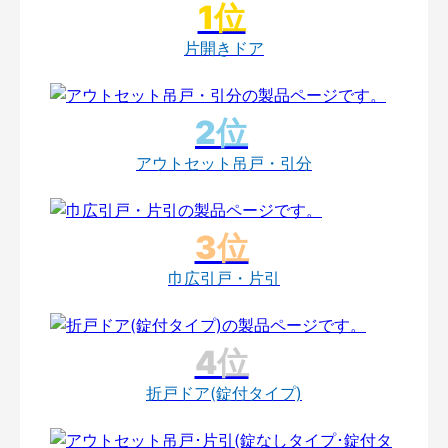
片開きドア
アウトセット吊戸・引分
巾広引戸・片引
折戸ドア(錠付タイプ)