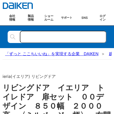
会社
製品
ショー
ログ
SNS
サポート
情報
情報
ルーム
イン
「ずっと ここちいいね」を実現する企業 DAIKEN
建
ieria(イエリア) リビングドア
リビングドア イエリア ト
イレドア 扉セット ００デ
ザイン ８５０幅 ２０００