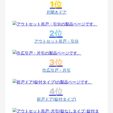
片開きドア
アウトセット吊戸・引分
巾広引戸・片引
折戸ドア(錠付タイプ)