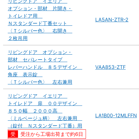
リビングドア イエリア
オプション・部材 片開き・
トイレドア用
LA5AN-ZTR-2
Ｎスタンダード丁番セット
〈Ｔシルバー色〉 右開き
２枚吊用
リビングドア オプション・
部材 セパレートタイプ
レバーハンドル ８５デザイン
VAA853-ZTF
角座 表示錠
〈Ｔシルバー色〉 左右兼用
リビングドア イエリア
トイレドア 扉 ００デザイン
８５０幅 ２０００高
LA1B00-12MLFFN
〈ミルベージュ柄〉 左右兼用
（錠付 Ｎスタンダード丁番）用
受注から工場出荷まで約6日