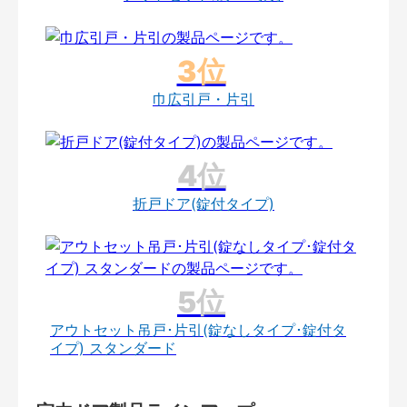
巾広引戸・片引
折戸ドア(錠付タイプ)
アウトセット吊戸･片引(錠なしタイプ･錠付タ
イプ) スタンダード