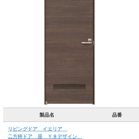
製品名
品番
リビングドア イエリア
二方枠ドア 扉 Ｙ８デザイン