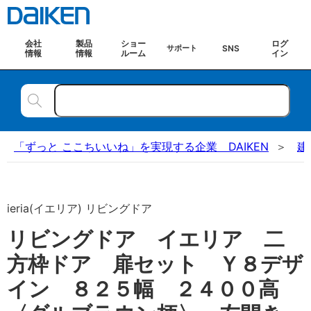
会社
製品
ショー
ログ
SNS
サポート
情報
情報
ルーム
イン
「ずっと ここちいいね」を実現する企業 DAIKEN
建
ieria(イエリア) リビングドア
リビングドア イエリア 二
方枠ドア 扉セット Ｙ８デザ
イン ８２５幅 ２４００高