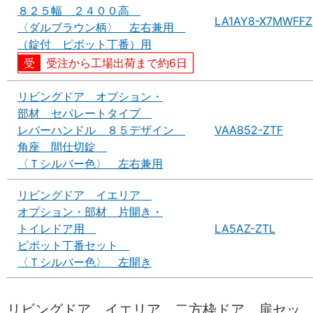
８２５幅 ２４００高
LA1AY8-X7MWFFZ
〈ダルブラウン柄〉 左右兼用
（錠付 ピボット丁番）用
受注から工場出荷まで約6日
リビングドア オプション・
部材 セパレートタイプ
レバーハンドル ８５デザイン
VAA852-ZTF
角座 間仕切錠
〈Ｔシルバー色〉 左右兼用
リビングドア イエリア
オプション・部材 片開き・
トイレドア用
LA5AZ-ZTL
ピボット丁番セット
〈Ｔシルバー色〉 左開き
リビングドア イエリア 二方枠ドア 扉セッ