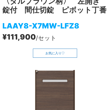
〈ダルブラウン柄〉 左開き
錠付 間仕切錠 ピボット丁番
LAAY8-X7MW-LFZ8
¥111,900
/セット
お気に入り