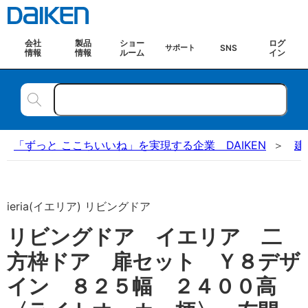
会社
製品
ショー
ログ
SNS
サポート
情報
情報
ルーム
イン
「ずっと ここちいいね」を実現する企業 DAIKEN
建
ieria(イエリア) リビングドア
リビングドア イエリア 二
方枠ドア 扉セット Ｙ８デザ
イン ８２５幅 ２４００高