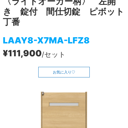
〈ライトオーカー柄〉 左開
き 錠付 間仕切錠 ピボット
丁番
LAAY8-X7MA-LFZ8
¥111,900
/セット
お気に入り