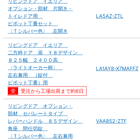
リビングドア イエリア
オプション・部材 片開き・
トイレドア用
LA5AZ-ZTL
ピボット丁番セット
〈Ｔシルバー色〉 左開き
リビングドア イエリア
二方枠ドア 扉 Ｙ８デザイン
８２５幅 ２４００高
〈ライトオーカー柄〉
LA1AY8-X7MAFFZ
左右兼用 （錠付
ピボット丁番）用
受注から工場出荷まで約6日
リビングドア オプション・
部材 セパレートタイプ
レバーハンドル ８５デザイン
VAA852-ZTF
角座 間仕切錠
〈Ｔシルバー色〉 左右兼用