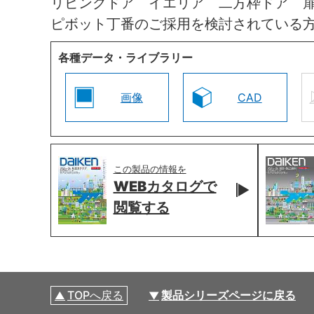
リビングドア イエリア 二方枠ドア 
ピボット丁番のご採用を検討されている
各種データ・ライブラリー
画像
CAD
この製品の情報を
WEBカタログで
閲覧する
TOPへ戻る
製品シリーズページに戻る