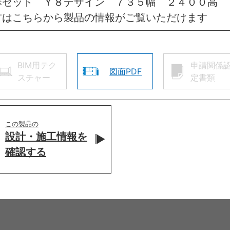
扉セット Ｙ８デザイン ７３５幅 ２４００高
方はこちらから製品の情報がご覧いただけます
BIM用テク
申請関係
図面PDF
スチャー
定書類
この製品の
設計・施工情報を
確認する