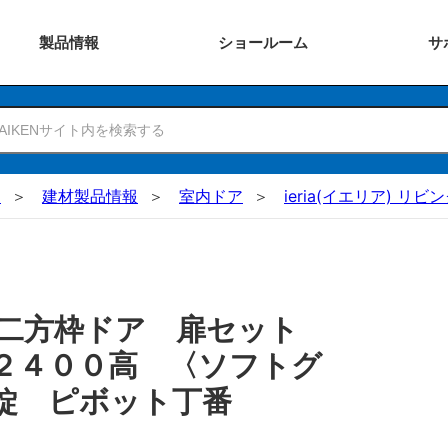
製品
情報
ショー
ルーム
サ
N
建材製品情報
室内ドア
ieria(イエリア) リ
 二方枠ドア 扉セット
２４００高 〈ソフトグ
錠 ピボット丁番