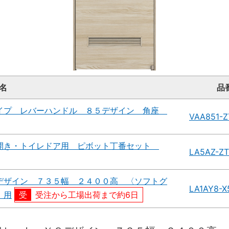
名
品
イプ レバーハンドル ８５デザイン 角座
VAA851-Z
開き・トイレドア用 ピボット丁番セット
LA5AZ-Z
デザイン ７３５幅 ２４００高 〈ソフトグ
LA1AY8-
）用
受注から工場出荷まで約6日