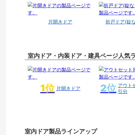
片開きドア
折戸ドア(錠
室内ドア・内装ドア・建具ページ人気
アウト
片開きドア
引分
室内ドア製品ラインアップ