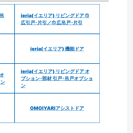
 吊
ieria(イエリア) リビングドア 巾
広引戸･片引／巾広吊戸･片引
ieria(イエリア) 機能ドア
ieria(イエリア) リビングドア オ
 オ
プション･部材 引戸･吊戸オプショ
ョン
ン
OMOIYARIアシストドア