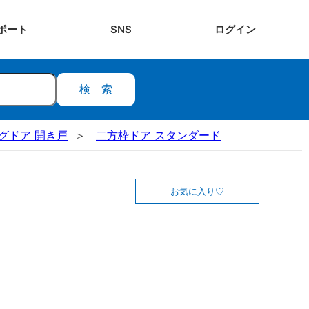
ポート
SNS
ログ
イン
検索
ビングドア 開き戸
二方枠ドア スタンダード
お気に入り