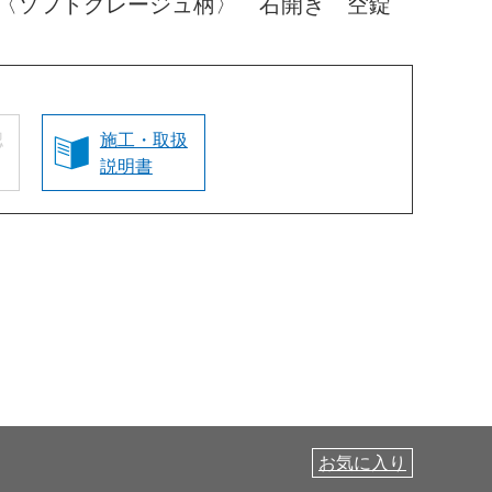
 〈ソフトグレージュ柄〉 右開き 空錠
認
施工・取扱
説明書
お気に入り