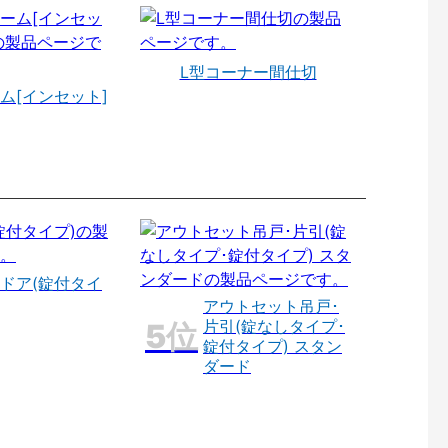
L型コーナー間仕切
ム[インセット]
ドア(錠付タイ
アウトセット吊戸･
片引(錠なしタイプ･
錠付タイプ) スタン
ダード