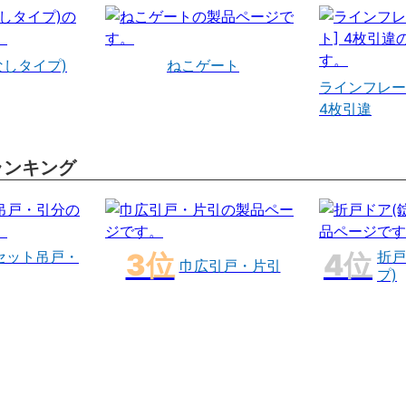
なしタイプ)
ねこゲート
ラインフレー
4枚引違
ランキング
セット吊戸・
折戸
巾広引戸・片引
プ)