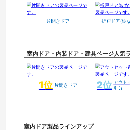
片開きドア
折戸ドア(錠
室内ドア・内装ドア・建具ページ人気
アウト
片開きドア
引分
室内ドア製品ラインアップ