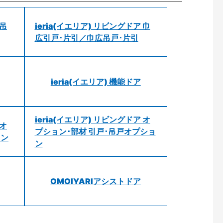
 吊
ieria(イエリア) リビングドア 巾
広引戸･片引／巾広吊戸･片引
ieria(イエリア) 機能ドア
ieria(イエリア) リビングドア オ
 オ
プション･部材 引戸･吊戸オプショ
ョン
ン
OMOIYARIアシストドア