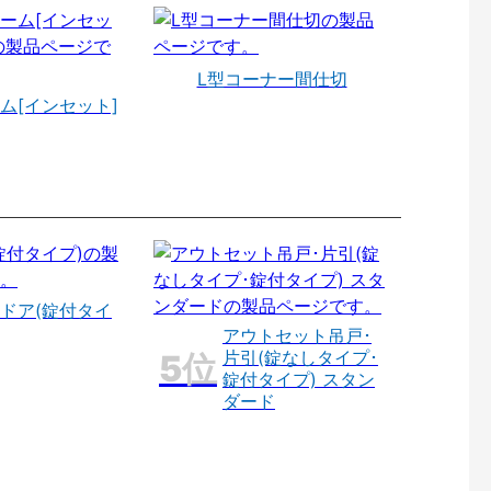
L型コーナー間仕切
ム[インセット]
ドア(錠付タイ
アウトセット吊戸･
片引(錠なしタイプ･
錠付タイプ) スタン
ダード