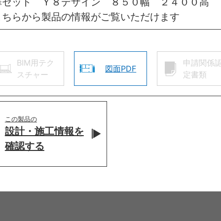
扉セット Ｙ８デザイン ８５０幅 ２４００高 
こちらから製品の情報がご覧いただけます
BIM用テク
申請関係
図面PDF
スチャー
定書類
この製品の
設計・施工情報を
確認する