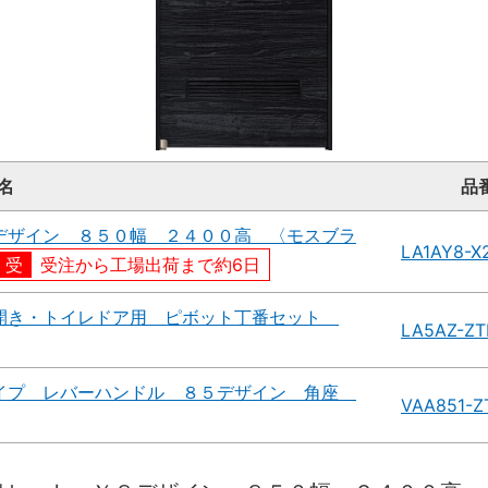
名
品
デザイン ８５０幅 ２４００高 〈モスブラ
LA1AY8-
受注から工場出荷まで約6日
開き・トイレドア用 ピボット丁番セット
LA5AZ-ZT
イプ レバーハンドル ８５デザイン 角座
VAA851-Z