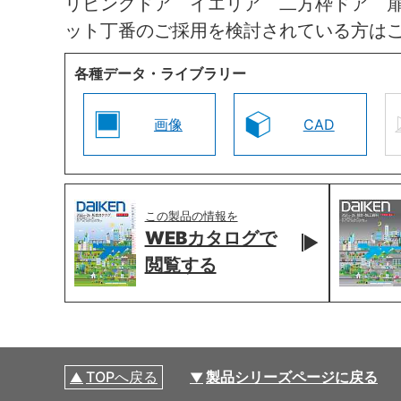
リビングドア イエリア 二方枠ドア 
ット丁番のご採用を検討されている方は
各種データ・ライブラリー
画像
CAD
この製品の情報を
WEBカタログで
閲覧する
TOPへ戻る
製品シリーズページに戻る