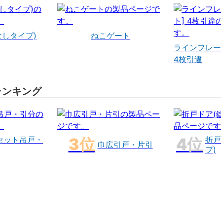
なしタイプ)
ねこゲート
ラインフレー
4枚引違
ランキング
セット吊戸・
折戸
巾広引戸・片引
プ)