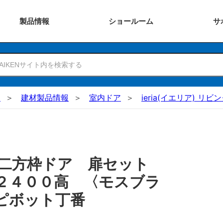
製品
情報
ショー
ルーム
サ
N
建材製品情報
室内ドア
ieria(イエリア) リ
 二方枠ドア 扉セット
２４００高 〈モスブラ
ピボット丁番