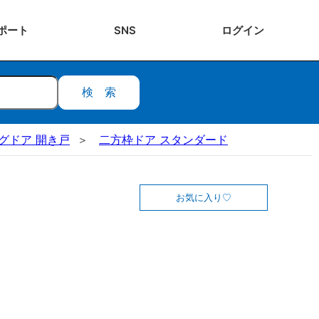
ポート
SNS
ログ
イン
検索
ビングドア 開き戸
二方枠ドア スタンダード
お気に入り