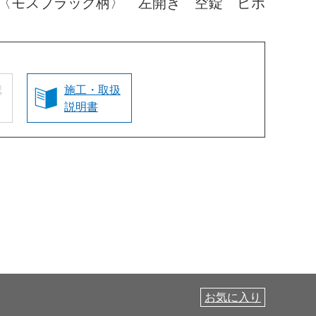
〈モスブラック柄〉 左開き 空錠 ピボ
認
施工・取扱
説明書
お気に入り