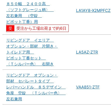
８５０幅 ２４００高
〈ソフトグレージュ柄〉
LA1AY8-X2MPFCZ
左右兼用 （空錠
ピボット丁番）用
受注から工場出荷まで約6日
リビングドア イエリア
オプション・部材 片開き・
トイレドア用
LA5AZ-ZTR
ピボット丁番セット
〈Ｔシルバー色〉 右開き
リビングドア オプション・
部材 セパレートタイプ
レバーハンドル ８５デザイン
VAA851-ZTF
角座 空錠 〈Ｔシルバー色〉
左右兼用