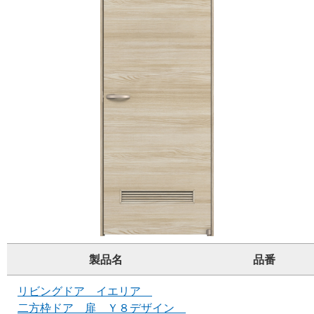
製品名
品番
リビングドア イエリア
二方枠ドア 扉 Ｙ８デザイン