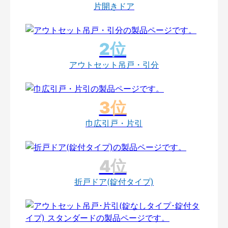
片開きドア
アウトセット吊戸・引分
巾広引戸・片引
折戸ドア(錠付タイプ)