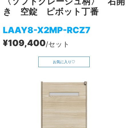
〈ソフトグレージュ柄〉 右開
き 空錠 ピボット丁番
LAAY8-X2MP-RCZ7
¥109,400
/セット
お気に入り