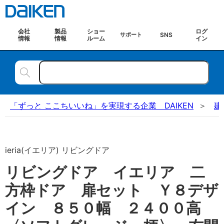
会社
製品
ショー
ログ
SNS
サポート
情報
情報
ルーム
イン
「ずっと ここちいいね」を実現する企業 DAIKEN
建
ieria(イエリア) リビングドア
リビングドア イエリア 二
方枠ドア 扉セット Ｙ８デザ
イン ８５０幅 ２４００高