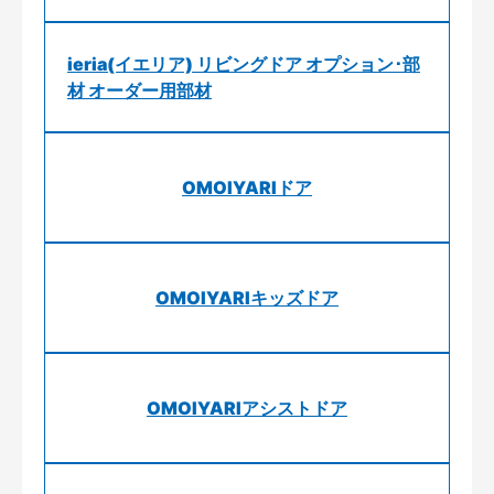
ieria(イエリア) リビングドア オプション･部
材 オーダー用部材
OMOIYARIドア
OMOIYARIキッズドア
OMOIYARIアシストドア