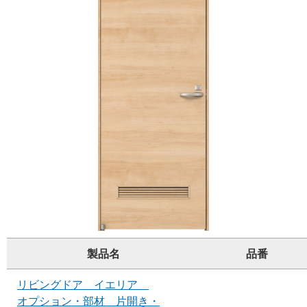
製品名
品番
リビングドア イエリア
オプション・部材 片開き・