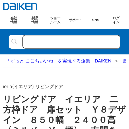
会社
製品
ショー
ログ
SNS
サポート
情報
情報
ルーム
イン
「ずっと ここちいいね」を実現する企業 DAIKEN
建
ieria(イエリア) リビングドア
リビングドア イエリア 二
方枠ドア 扉セット Ｙ８デザ
イン ８５０幅 ２４００高