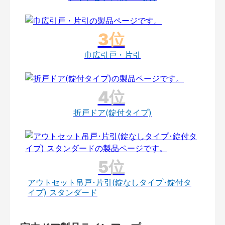
巾広引戸・片引
折戸ドア(錠付タイプ)
アウトセット吊戸･片引(錠なしタイプ･錠付タ
イプ) スタンダード