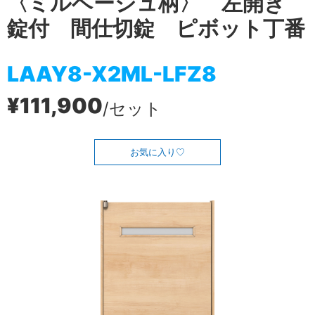
〈ミルベージュ柄〉 左開き
錠付 間仕切錠 ピボット丁番
LAAY8-X2ML-LFZ8
¥111,900
/セット
お気に入り