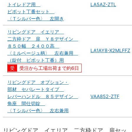
トイレドア用
LA5AZ-ZTL
ピボット丁番セット
〈Ｔシルバー色〉 左開き
リビングドア イエリア
二方枠ドア 扉 Ｙ８デザイン
８５０幅 ２４００高
LA1AY8-X2MLFFZ
〈ミルベージュ柄〉 左右兼用
（錠付 ピボット丁番）用
受注から工場出荷まで約6日
リビングドア オプション・
部材 セパレートタイプ
レバーハンドル ８５デザイン
VAA852-ZTF
角座 間仕切錠
〈Ｔシルバー色〉 左右兼用
リビングドア イエリア 二方枠ドア 扉セッ