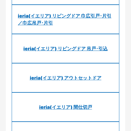
ieria(イエリア) リビングドア 巾広引戸･片引
／巾広吊戸･片引
ieria(イエリア) リビングドア 吊戸･引込
ieria(イエリア) アウトセットドア
ieria(イエリア) 間仕切戸