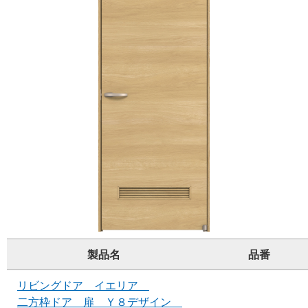
製品名
品番
リビングドア イエリア
二方枠ドア 扉 Ｙ８デザイン