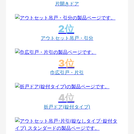
片開きドア
アウトセット吊戸・引分
巾広引戸・片引
折戸ドア(錠付タイプ)