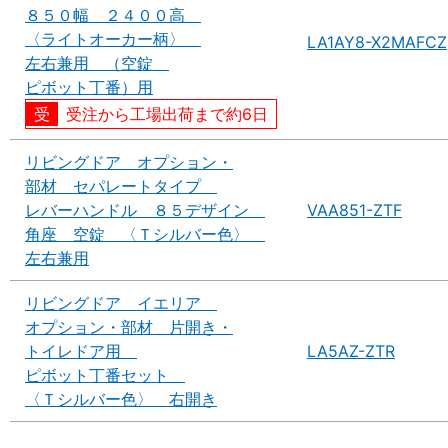
８５０幅 ２４００高
〈ライトオーカー柄〉
LA1AY8-X2MAFCZ
左右兼用 （空錠
ピボット丁番）用
受注から工場出荷まで約6日
リビングドア オプション・
部材 セパレートタイプ
レバーハンドル ８５デザイン
VAA851-ZTF
角座 空錠 〈Ｔシルバー色〉
左右兼用
リビングドア イエリア
オプション・部材 片開き・
トイレドア用
LA5AZ-ZTR
ピボット丁番セット
〈Ｔシルバー色〉 右開き