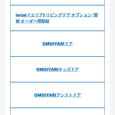
ieria(イエリア) リビングドア オプション･部
材 オーダー用部材
OMOIYARIドア
OMOIYARIキッズドア
OMOIYARIアシストドア