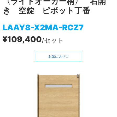
〈ライトオーカー柄〉 右開
き 空錠 ピボット丁番
LAAY8-X2MA-RCZ7
¥109,400
/セット
お気に入り