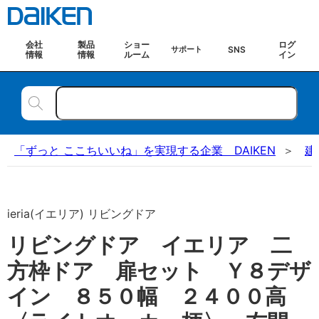
会社
製品
ショー
ログ
SNS
サポート
情報
情報
ルーム
イン
「ずっと ここちいいね」を実現する企業 DAIKEN
建
ieria(イエリア) リビングドア
リビングドア イエリア 二
方枠ドア 扉セット Ｙ８デザ
イン ８５０幅 ２４００高