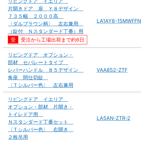
リビングドア イエリア
片開きドア 扉 Ｙ８デザイン
７３５幅 ２０００高
LA1AY8-15MWFFN
〈ダルブラウン柄〉 左右兼用
（錠付 Ｎスタンダード丁番）用
受注から工場出荷まで約6日
リビングドア オプション・
部材 セパレートタイプ
レバーハンドル ８５デザイン
VAA852-ZTF
角座 間仕切錠
〈Ｔシルバー色〉 左右兼用
リビングドア イエリア
オプション・部材 片開き・
トイレドア用
LA5AN-ZTR-2
Ｎスタンダード丁番セット
〈Ｔシルバー色〉 右開き
２枚吊用