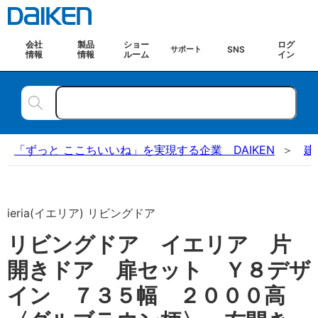
会社
製品
ショー
ログ
SNS
サポート
情報
情報
ルーム
イン
「ずっと ここちいいね」を実現する企業 DAIKEN
建
ieria(イエリア) リビングドア
リビングドア イエリア 片
開きドア 扉セット Ｙ８デザ
イン ７３５幅 ２０００高