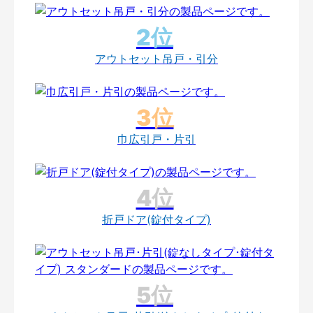
アウトセット吊戸・引分
巾広引戸・片引
折戸ドア(錠付タイプ)