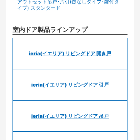
アウトセット吊戸･片引(錠なしタイプ･錠付タ
イプ) スタンダード
室内ドア製品ラインアップ
ieria(イエリア) リビングドア 開き戸
ieria(イエリア) リビングドア 引戸
ieria(イエリア) リビングドア 吊戸