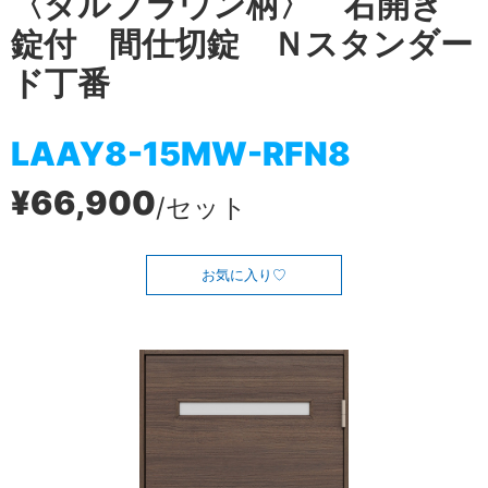
〈ダルブラウン柄〉 右開き
錠付 間仕切錠 Ｎスタンダー
ド丁番
LAAY8-15MW-RFN8
¥66,900
/セット
お気に入り