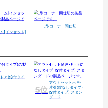
L型コーナー間仕切
ム[インセット]
ドア(錠付タイ
アウトセット吊戸･
片引(錠なしタイプ･
錠付タイプ) スタン
ダード