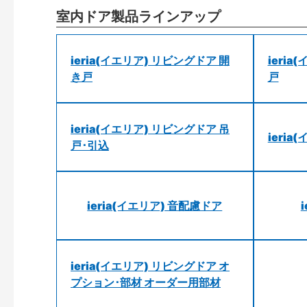
室内ドア製品ラインアップ
ieria(イエリア) リビングドア 開
ieri
き戸
戸
ieria(イエリア) リビングドア 吊
ieri
戸･引込
ieria(イエリア) 音配慮ドア
ieria(イエリア) リビングドア オ
プション･部材 オーダー用部材