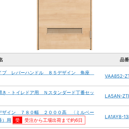
名
品番
イプ レバーハンドル ８５デザイン 角座
VAA852-Z
開き・トイレドア用 Ｎスタンダード丁番セッ
LA5AN-ZT
デザイン ７８０幅 ２０００高 〈ミルベー
LA1AY8-1
番）用
受注から工場出荷まで約6日