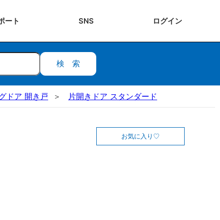
ポート
SNS
ログ
イン
検索
ビングドア 開き戸
片開きドア スタンダード
お気に入り