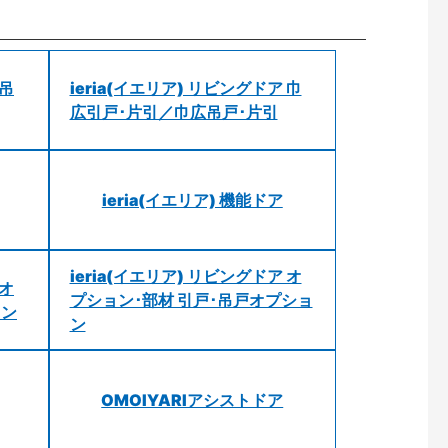
 吊
ieria(イエリア) リビングドア 巾
広引戸･片引／巾広吊戸･片引
ieria(イエリア) 機能ドア
ieria(イエリア) リビングドア オ
 オ
プション･部材 引戸･吊戸オプショ
ョン
ン
OMOIYARIアシストドア