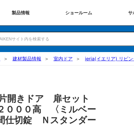
製品
情報
ショー
ルーム
サ
N
建材製品情報
室内ドア
ieria(イエリア) リ
 片開きドア 扉セット
２０００高 〈ミルベー
間仕切錠 Ｎスタンダー