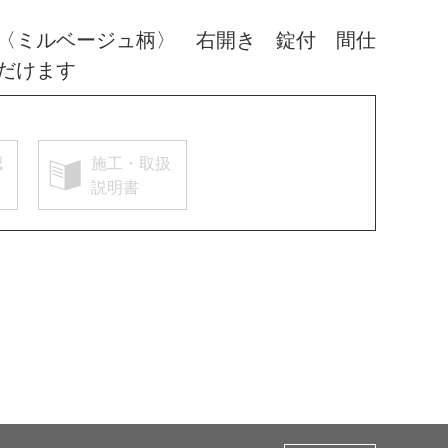
〈ミルベージュ柄〉 右開き 錠付 間仕
だけます
認
施工・取扱
説明書