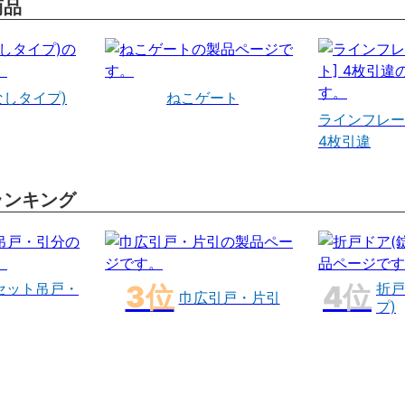
商品
なしタイプ)
ねこゲート
ラインフレー
4枚引違
ランキング
セット吊戸・
折戸
巾広引戸・片引
プ)