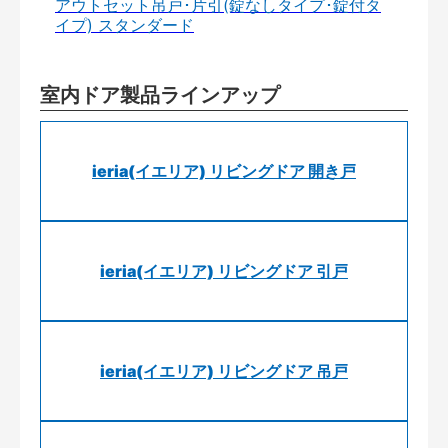
アウトセット吊戸･片引(錠なしタイプ･錠付タ
イプ) スタンダード
室内ドア製品ラインアップ
ieria(イエリア) リビングドア 開き戸
ieria(イエリア) リビングドア 引戸
ieria(イエリア) リビングドア 吊戸