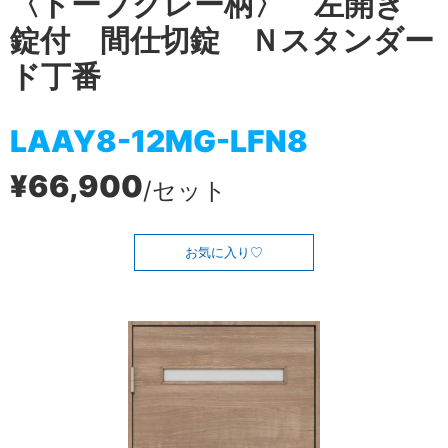
〈トープグレー柄〉 左開き
錠付 間仕切錠 Ｎスタンダー
ド丁番
LAAY8-12MG-LFN8
¥66,900
/セット
お気に入り