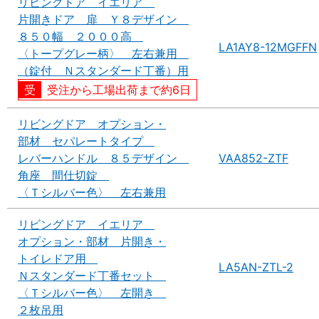
リビングドア イエリア
片開きドア 扉 Ｙ８デザイン
８５０幅 ２０００高
LA1AY8-12MGFFN
〈トープグレー柄〉 左右兼用
（錠付 Ｎスタンダード丁番）用
受注から工場出荷まで約6日
リビングドア オプション・
部材 セパレートタイプ
レバーハンドル ８５デザイン
VAA852-ZTF
角座 間仕切錠
〈Ｔシルバー色〉 左右兼用
リビングドア イエリア
オプション・部材 片開き・
トイレドア用
LA5AN-ZTL-2
Ｎスタンダード丁番セット
〈Ｔシルバー色〉 左開き
２枚吊用