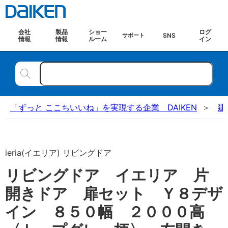
会社
製品
ショー
ログ
SNS
サポート
情報
情報
ルーム
イン
「ずっと ここちいいね」を実現する企業 DAIKEN
建
ieria(イエリア) リビングドア
リビングドア イエリア 片
開きドア 扉セット Ｙ８デザ
イン ８５０幅 ２０００高