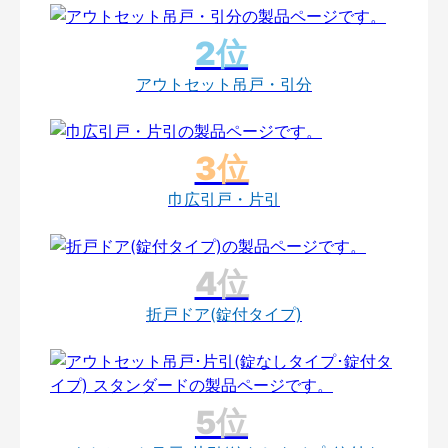
アウトセット吊戸・引分
巾広引戸・片引
折戸ドア(錠付タイプ)