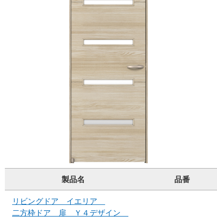
製品名
品番
リビングドア イエリア
二方枠ドア 扉 Ｙ４デザイン