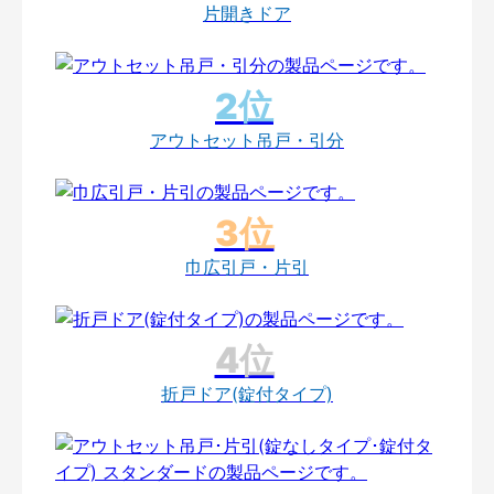
片開きドア
アウトセット吊戸・引分
巾広引戸・片引
折戸ドア(錠付タイプ)