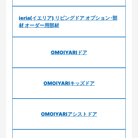
ieria(イエリア) リビングドア オプション･部
材 オーダー用部材
OMOIYARIドア
OMOIYARIキッズドア
OMOIYARIアシストドア