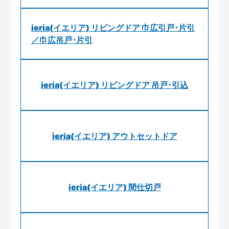
ieria(イエリア) リビングドア 巾広引戸･片引
／巾広吊戸･片引
ieria(イエリア) リビングドア 吊戸･引込
ieria(イエリア) アウトセットドア
ieria(イエリア) 間仕切戸