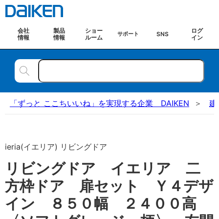
会社
製品
ショー
ログ
SNS
サポート
情報
情報
ルーム
イン
「ずっと ここちいいね」を実現する企業 DAIKEN
建
ieria(イエリア) リビングドア
リビングドア イエリア 二
方枠ドア 扉セット Ｙ４デザ
イン ８５０幅 ２４００高