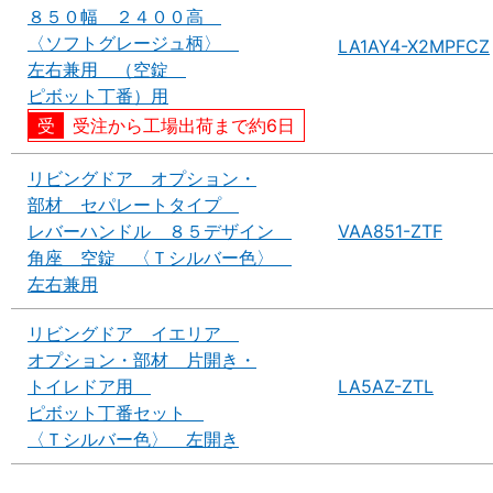
８５０幅 ２４００高
〈ソフトグレージュ柄〉
LA1AY4-X2MPFCZ
左右兼用 （空錠
ピボット丁番）用
受注から工場出荷まで約6日
リビングドア オプション・
部材 セパレートタイプ
レバーハンドル ８５デザイン
VAA851-ZTF
角座 空錠 〈Ｔシルバー色〉
左右兼用
リビングドア イエリア
オプション・部材 片開き・
トイレドア用
LA5AZ-ZTL
ピボット丁番セット
〈Ｔシルバー色〉 左開き