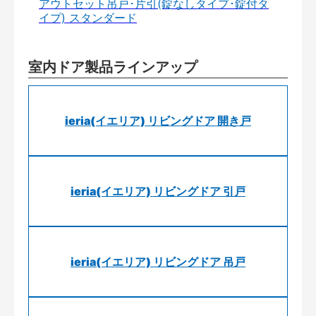
アウトセット吊戸･片引(錠なしタイプ･錠付タ
イプ) スタンダード
室内ドア製品ラインアップ
ieria(イエリア) リビングドア 開き戸
ieria(イエリア) リビングドア 引戸
ieria(イエリア) リビングドア 吊戸