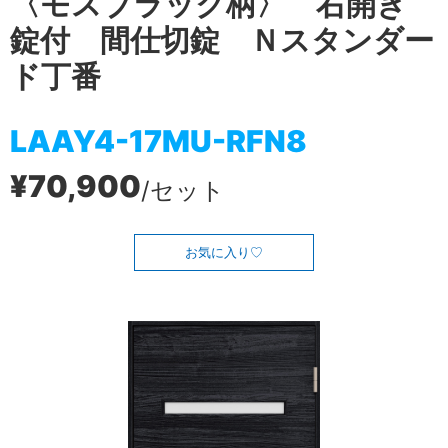
〈モスブラック柄〉 右開き
錠付 間仕切錠 Ｎスタンダー
ド丁番
LAAY4-17MU-RFN8
¥70,900
/セット
お気に入り