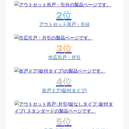
アウトセット吊戸・引分
巾広引戸・片引
折戸ドア(錠付タイプ)