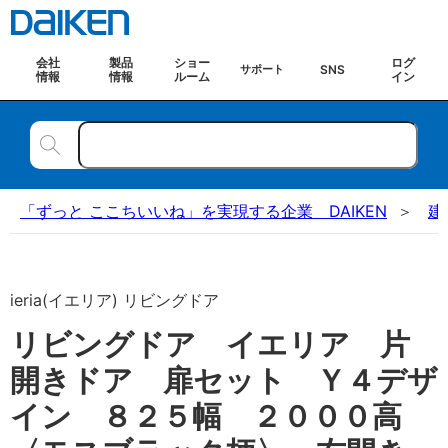
会社
製品
ショー
ログ
SNS
サポート
情報
情報
ルーム
イン
「ずっと ここちいいね」を実現する企業 DAIKEN
建
ieria(イエリア) リビングドア
リビングドア イエリア 片
開きドア 扉セット Ｙ４デザ
イン ８２５幅 ２０００高