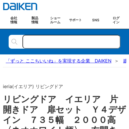
会社
製品
ショー
ログ
SNS
サポート
情報
情報
ルーム
イン
「ずっと ここちいいね」を実現する企業 DAIKEN
建
ieria(イエリア) リビングドア
リビングドア イエリア 片
開きドア 扉セット Ｙ４デザ
イン ７３５幅 ２０００高