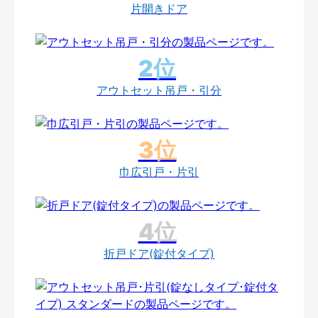
片開きドア
アウトセット吊戸・引分
巾広引戸・片引
折戸ドア(錠付タイプ)