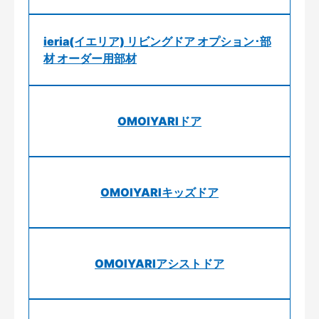
ieria(イエリア) リビングドア オプション･部
材 オーダー用部材
OMOIYARIドア
OMOIYARIキッズドア
OMOIYARIアシストドア