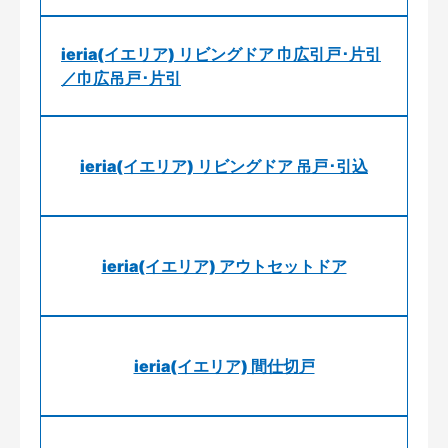
ieria(イエリア) リビングドア 巾広引戸･片引
／巾広吊戸･片引
ieria(イエリア) リビングドア 吊戸･引込
ieria(イエリア) アウトセットドア
ieria(イエリア) 間仕切戸