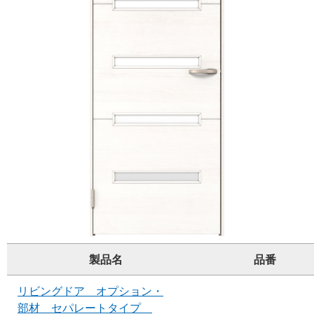
製品名
品番
リビングドア オプション・
部材 セパレートタイプ