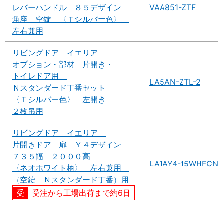
レバーハンドル ８５デザイン
VAA851-ZTF
角座 空錠 〈Ｔシルバー色〉
左右兼用
リビングドア イエリア
オプション・部材 片開き・
トイレドア用
LA5AN-ZTL-2
Ｎスタンダード丁番セット
〈Ｔシルバー色〉 左開き
２枚吊用
リビングドア イエリア
片開きドア 扉 Ｙ４デザイン
７３５幅 ２０００高
LA1AY4-15WHFCN
〈ネオホワイト柄〉 左右兼用
（空錠 Ｎスタンダード丁番）用
受注から工場出荷まで約6日