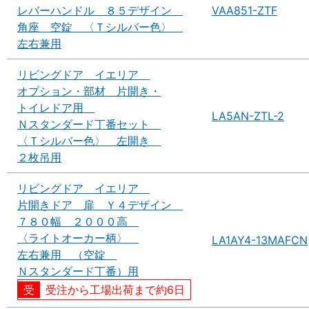
レバーハンドル ８５デザイン
VAA851-ZTF
角座 空錠 〈Ｔシルバー色〉
左右兼用
リビングドア イエリア
オプション・部材 片開き・
トイレドア用
LA5AN-ZTL-2
Ｎスタンダード丁番セット
〈Ｔシルバー色〉 左開き
２枚吊用
リビングドア イエリア
片開きドア 扉 Ｙ４デザイン
７８０幅 ２０００高
〈ライトオーカー柄〉
LA1AY4-13MAFCN
左右兼用 （空錠
Ｎスタンダード丁番）用
受注から工場出荷まで約6日