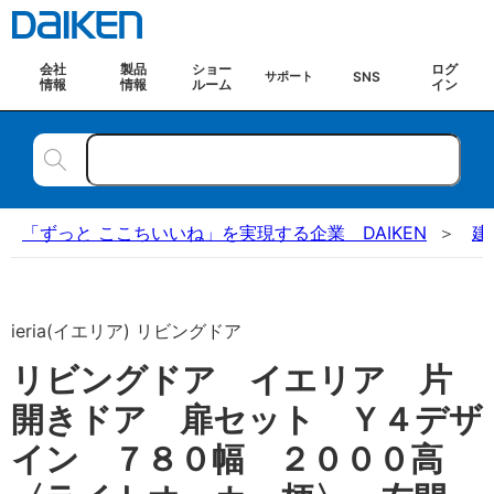
会社
製品
ショー
ログ
SNS
サポート
情報
情報
ルーム
イン
「ずっと ここちいいね」を実現する企業 DAIKEN
建
ieria(イエリア) リビングドア
リビングドア イエリア 片
開きドア 扉セット Ｙ４デザ
イン ７８０幅 ２０００高