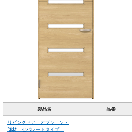
製品名
品番
リビングドア オプション・
部材 セパレートタイプ