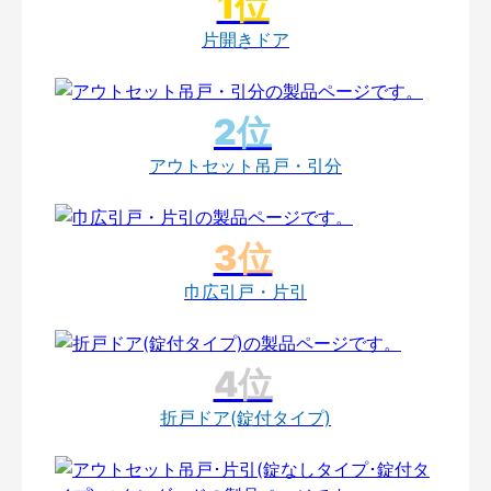
片開きドア
アウトセット吊戸・引分
巾広引戸・片引
折戸ドア(錠付タイプ)