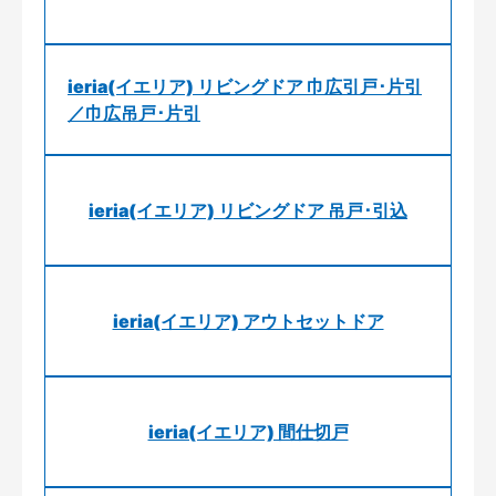
ieria(イエリア) リビングドア 巾広引戸･片引
／巾広吊戸･片引
ieria(イエリア) リビングドア 吊戸･引込
ieria(イエリア) アウトセットドア
ieria(イエリア) 間仕切戸