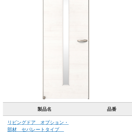
製品名
品番
リビングドア オプション・
部材 セパレートタイプ