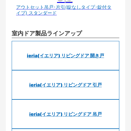
アウトセット吊戸･片引(錠なしタイプ･錠付タ
イプ) スタンダード
室内ドア製品ラインアップ
ieria(イエリア) リビングドア 開き戸
ieria(イエリア) リビングドア 引戸
ieria(イエリア) リビングドア 吊戸