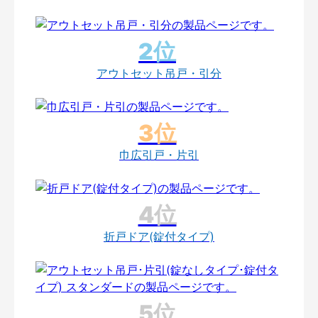
アウトセット吊戸・引分
巾広引戸・片引
折戸ドア(錠付タイプ)