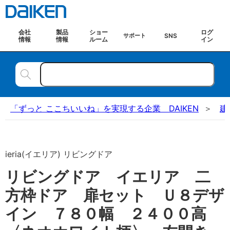
会社
製品
ショー
ログ
SNS
サポート
情報
情報
ルーム
イン
「ずっと ここちいいね」を実現する企業 DAIKEN
建
ieria(イエリア) リビングドア
リビングドア イエリア 二
方枠ドア 扉セット Ｕ８デザ
イン ７８０幅 ２４００高