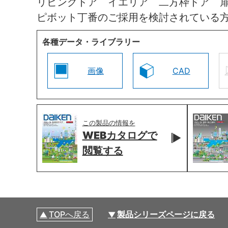
リビングドア イエリア 二方枠ドア 
ピボット丁番のご採用を検討されている
各種データ・ライブラリー
画像
CAD
この製品の情報を
WEBカタログで
閲覧する
TOPへ戻る
製品シリーズページに戻る