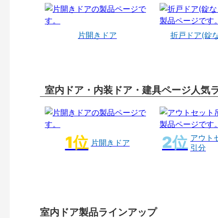
片開きドア
折戸ドア(錠
室内ドア・内装ドア・建具ページ人気
アウト
片開きドア
引分
室内ドア製品ラインアップ