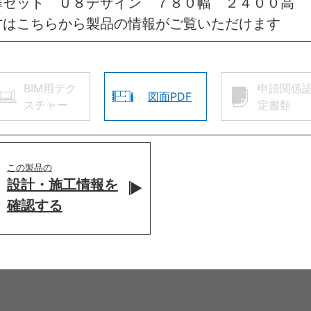
扉セット Ｕ８デザイン ７８０幅 ２４００高
方はこちらから製品の情報がご覧いただけます
BIM用テク
申請関係
図面PDF
スチャー
定書類
この製品の
設計・施工情報を
確認する