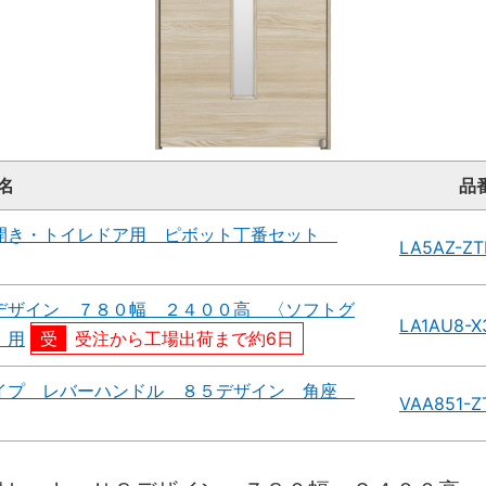
名
品
開き・トイレドア用 ピボット丁番セット
LA5AZ-ZT
デザイン ７８０幅 ２４００高 〈ソフトグ
LA1AU8-
）用
受注から工場出荷まで約6日
イプ レバーハンドル ８５デザイン 角座
VAA851-Z