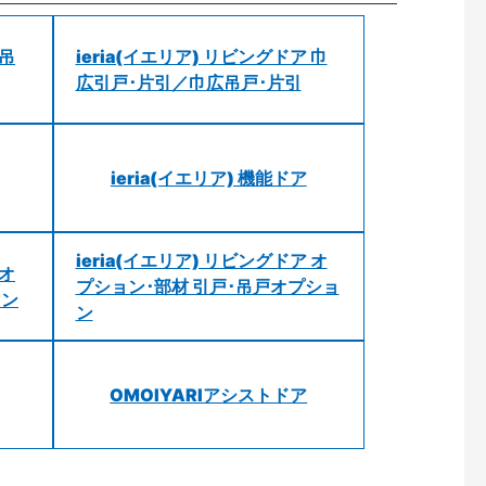
 吊
ieria(イエリア) リビングドア 巾
広引戸･片引／巾広吊戸･片引
ieria(イエリア) 機能ドア
ieria(イエリア) リビングドア オ
 オ
プション･部材 引戸･吊戸オプショ
ョン
ン
OMOIYARIアシストドア