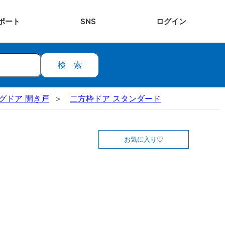
ポート
SNS
ログ
イン
検索
ビングドア 開き戸
二方枠ドア スタンダード
お気に入り