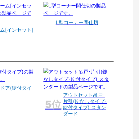
L型コーナー間仕切
ム[インセット]
ドア(錠付タイ
アウトセット吊戸･
片引(錠なしタイプ･
錠付タイプ) スタン
ダード