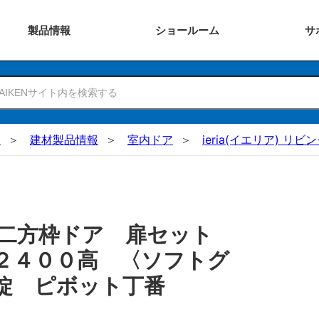
製品
情報
ショー
ルーム
サ
N
建材製品情報
室内ドア
ieria(イエリア) リ
 二方枠ドア 扉セット
２４００高 〈ソフトグ
錠 ピボット丁番