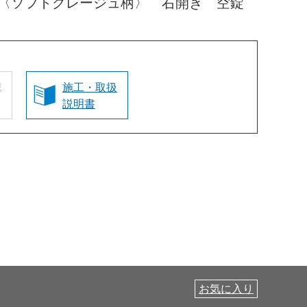
 〈ソフトグレージュ柄〉 右開き 空錠
認
施工・取扱
説明書
お気に入り