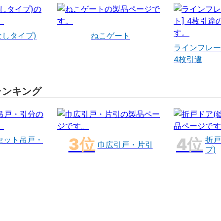
なしタイプ)
ねこゲート
ラインフレー
4枚引違
ランキング
セット吊戸・
折戸
巾広引戸・片引
プ)