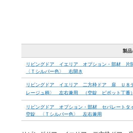
製品
リビングドア イエリア オプション・部材 片
〈Ｔシルバー色〉 右開き
リビングドア イエリア 二方枠ドア 扉 Ｕ８
レージュ柄〉 左右兼用 （空錠 ピボット丁番
リビングドア オプション・部材 セパレートタ
空錠 〈Ｔシルバー色〉 左右兼用