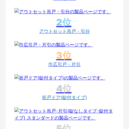
アウトセット吊戸・引分
巾広引戸・片引
折戸ドア(錠付タイプ)