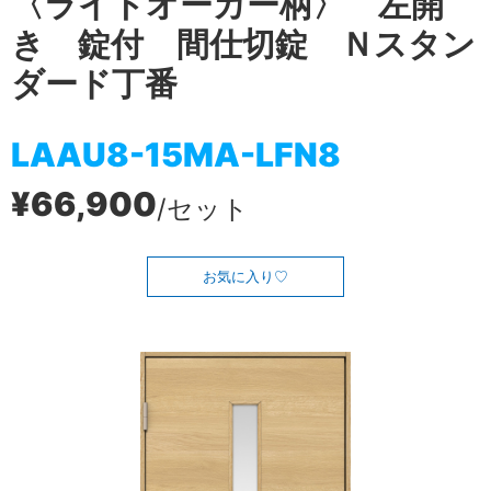
〈ライトオーカー柄〉 左開
き 錠付 間仕切錠 Ｎスタン
ダード丁番
LAAU8-15MA-LFN8
¥66,900
/セット
お気に入り