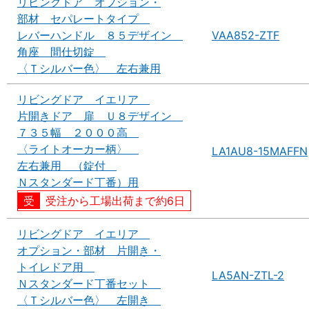
リビングドア オプション・
部材 セパレートタイプ
レバーハンドル ８５デザイン
VAA852-ZTF
角座 間仕切錠
〈Ｔシルバー色〉 左右兼用
リビングドア イエリア
片開きドア 扉 Ｕ８デザイン
７３５幅 ２０００高
〈ライトオーカー柄〉
LA1AU8-15MAFFN
左右兼用 （錠付
Ｎスタンダード丁番）用
受注から工場出荷まで約6日
リビングドア イエリア
オプション・部材 片開き・
トイレドア用
LA5AN-ZTL-2
Ｎスタンダード丁番セット
〈Ｔシルバー色〉 左開き