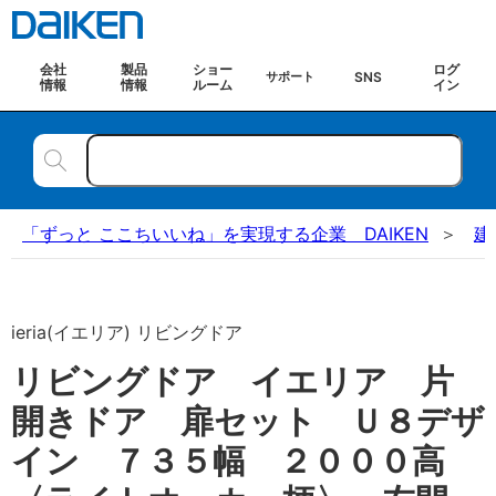
会社
製品
ショー
ログ
SNS
サポート
情報
情報
ルーム
イン
「ずっと ここちいいね」を実現する企業 DAIKEN
建
ieria(イエリア) リビングドア
リビングドア イエリア 片
開きドア 扉セット Ｕ８デザ
イン ７３５幅 ２０００高