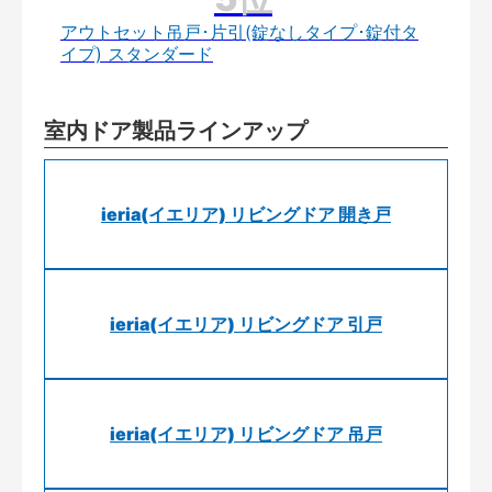
アウトセット吊戸･片引(錠なしタイプ･錠付タ
イプ) スタンダード
室内ドア製品ラインアップ
ieria(イエリア) リビングドア 開き戸
ieria(イエリア) リビングドア 引戸
ieria(イエリア) リビングドア 吊戸