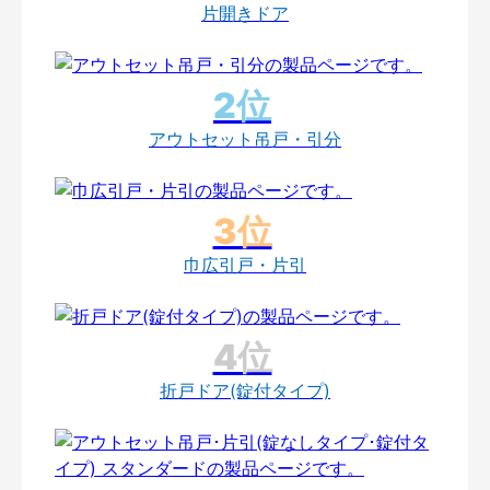
片開きドア
アウトセット吊戸・引分
巾広引戸・片引
折戸ドア(錠付タイプ)