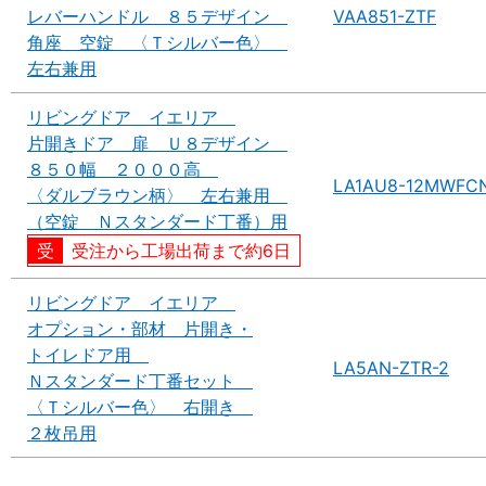
レバーハンドル ８５デザイン
VAA851-ZTF
角座 空錠 〈Ｔシルバー色〉
左右兼用
リビングドア イエリア
片開きドア 扉 Ｕ８デザイン
８５０幅 ２０００高
LA1AU8-12MWFC
〈ダルブラウン柄〉 左右兼用
（空錠 Ｎスタンダード丁番）用
受注から工場出荷まで約6日
リビングドア イエリア
オプション・部材 片開き・
トイレドア用
LA5AN-ZTR-2
Ｎスタンダード丁番セット
〈Ｔシルバー色〉 右開き
２枚吊用