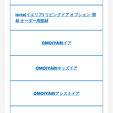
ieria(イエリア) リビングドア オプション･部
材 オーダー用部材
OMOIYARIドア
OMOIYARIキッズドア
OMOIYARIアシストドア