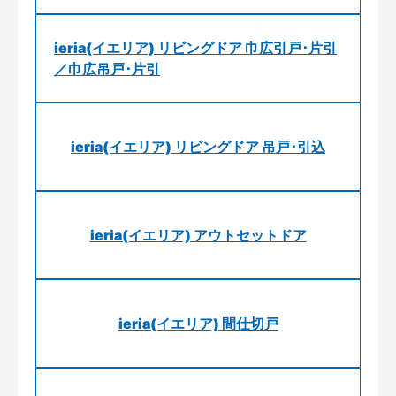
ieria(イエリア) リビングドア 巾広引戸･片引
／巾広吊戸･片引
ieria(イエリア) リビングドア 吊戸･引込
ieria(イエリア) アウトセットドア
ieria(イエリア) 間仕切戸