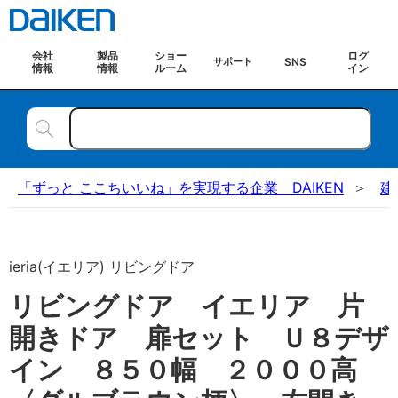
会社
製品
ショー
ログ
SNS
サポート
情報
情報
ルーム
イン
「ずっと ここちいいね」を実現する企業 DAIKEN
建
ieria(イエリア) リビングドア
リビングドア イエリア 片
開きドア 扉セット Ｕ８デザ
イン ８５０幅 ２０００高