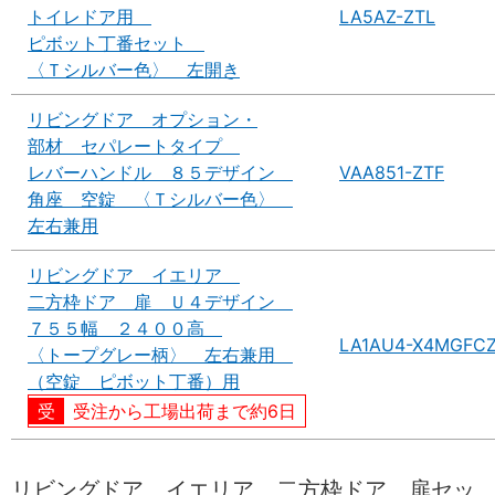
トイレドア用
LA5AZ-ZTL
ピボット丁番セット
〈Ｔシルバー色〉 左開き
リビングドア オプション・
部材 セパレートタイプ
レバーハンドル ８５デザイン
VAA851-ZTF
角座 空錠 〈Ｔシルバー色〉
左右兼用
リビングドア イエリア
二方枠ドア 扉 Ｕ４デザイン
７５５幅 ２４００高
LA1AU4-X4MGFC
〈トープグレー柄〉 左右兼用
（空錠 ピボット丁番）用
受注から工場出荷まで約6日
リビングドア イエリア 二方枠ドア 扉セッ