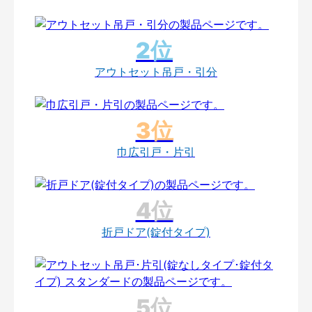
アウトセット吊戸・引分
巾広引戸・片引
折戸ドア(錠付タイプ)