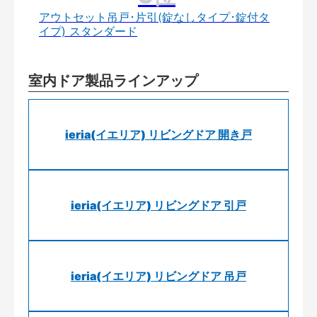
アウトセット吊戸･片引(錠なしタイプ･錠付タ
イプ) スタンダード
室内ドア製品ラインアップ
ieria(イエリア) リビングドア 開き戸
ieria(イエリア) リビングドア 引戸
ieria(イエリア) リビングドア 吊戸