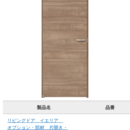
製品名
品番
リビングドア イエリア
オプション・部材 片開き・