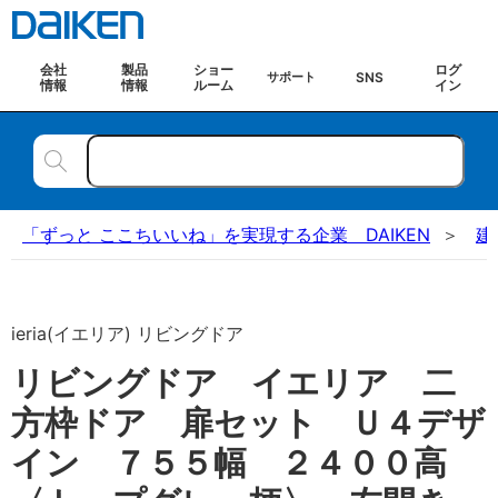
会社
製品
ショー
ログ
SNS
サポート
情報
情報
ルーム
イン
「ずっと ここちいいね」を実現する企業 DAIKEN
建
ieria(イエリア) リビングドア
リビングドア イエリア 二
方枠ドア 扉セット Ｕ４デザ
イン ７５５幅 ２４００高