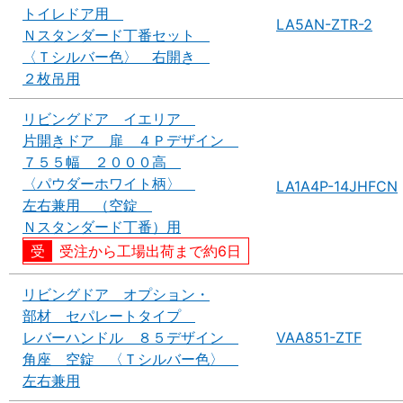
トイレドア用
LA5AN-ZTR-2
Ｎスタンダード丁番セット
〈Ｔシルバー色〉 右開き
２枚吊用
リビングドア イエリア
片開きドア 扉 ４Ｐデザイン
７５５幅 ２０００高
〈パウダーホワイト柄〉
LA1A4P-14JHFCN
左右兼用 （空錠
Ｎスタンダード丁番）用
受注から工場出荷まで約6日
リビングドア オプション・
部材 セパレートタイプ
レバーハンドル ８５デザイン
VAA851-ZTF
角座 空錠 〈Ｔシルバー色〉
左右兼用