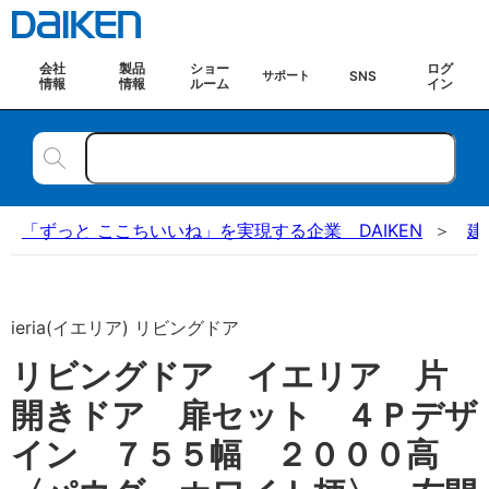
会社
製品
ショー
ログ
SNS
サポート
情報
情報
ルーム
イン
「ずっと ここちいいね」を実現する企業 DAIKEN
建
ieria(イエリア) リビングドア
リビングドア イエリア 片
開きドア 扉セット ４Ｐデザ
イン ７５５幅 ２０００高