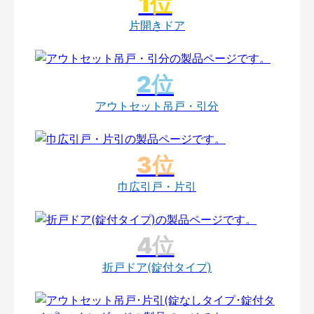
片開きドア
アウトセット吊戸・引分
巾広引戸・片引
折戸ドア(錠付タイプ)