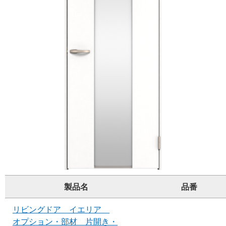
製品名
品番
リビングドア イエリア
オプション・部材 片開き・