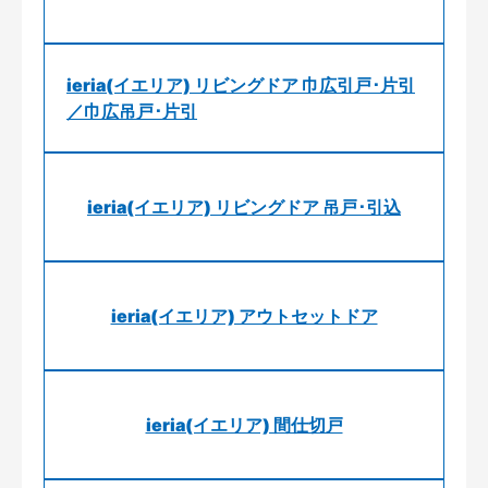
ieria(イエリア) リビングドア 巾広引戸･片引
／巾広吊戸･片引
ieria(イエリア) リビングドア 吊戸･引込
ieria(イエリア) アウトセットドア
ieria(イエリア) 間仕切戸