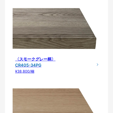
〈スモークグレー柄〉
CR405-34PG
¥38,800/梱