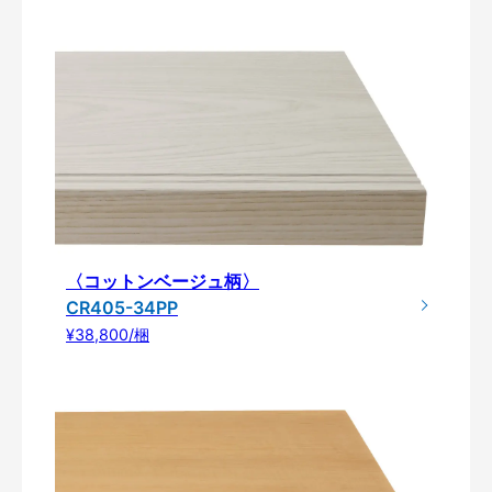
〈コットンベージュ柄〉
CR405-34PP
¥38,800/梱