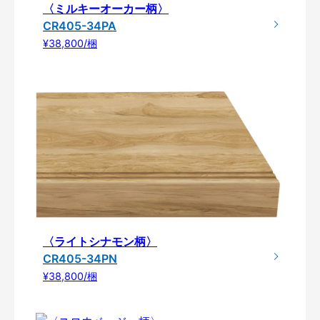
〈ミルキーオーカー柄〉
CR405-34PA
¥38,800/梱
〈ライトシナモン柄〉
CR405-34PN
¥38,800/梱