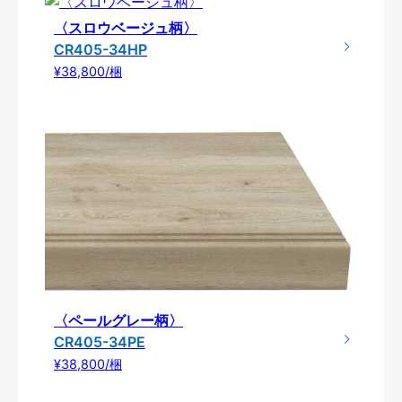
〈スロウベージュ柄〉
CR405-34HP
¥38,800/梱
〈ペールグレー柄〉
CR405-34PE
¥38,800/梱