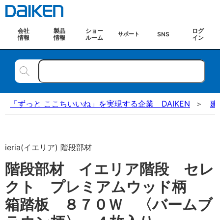
会社
製品
ショー
ログ
SNS
サポート
情報
情報
ルーム
イン
「ずっと ここちいいね」を実現する企業 DAIKEN
建
ieria(イエリア) 階段部材
階段部材 イエリア階段 セレ
クト プレミアムウッド柄
箱踏板 ８７０Ｗ 〈バームブ