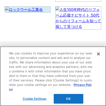
We use cookies to improve your experience on our web
site, to personalize content and ads and to analyze our
traffic. We share information about your use of our web
site with our advertising and analytics partners, who ma
y combine it with other information that you have provi
お探しの内容は見つかりましたか？
ded to them or that they have collected from your use
of their services. Please click [Cookie Settings] to custo
mize your cookie settings on our website.
Privacy Poli
DAIKENホームページ内の情報を検索できます。 複数
cy
語で検索を行う場合は、単語と単語の間をスペースで
区切ってください。
Cookie Settings
OK