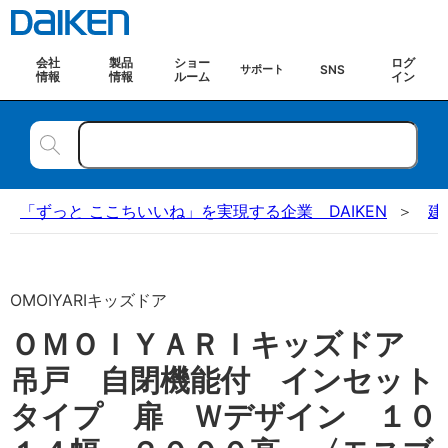
会社
製品
ショー
ログ
SNS
サポート
情報
情報
ルーム
イン
「ずっと ここちいいね」を実現する企業 DAIKEN
建
OMOIYARIキッズドア
ＯＭＯＩＹＡＲＩキッズドア
吊戸 自閉機能付 インセット
タイプ 扉 Ｗデザイン １０