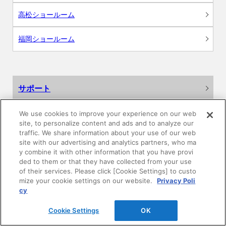
高松ショールーム
福岡ショールーム
サポート
よくあるご質問
We use cookies to improve your experience on our web
site, to personalize content and ads and to analyze our
traffic. We share information about your use of our web
カタログ閲覧・資料請求
site with our advertising and analytics partners, who ma
y combine it with other information that you have provi
各種データダウンロード
ded to them or that they have collected from your use
of their services. Please click [Cookie Settings] to custo
mize your cookie settings on our website.
Privacy Poli
WEB見積・各種シミュレーション
cy
交換用部品の購入
Cookie Settings
OK