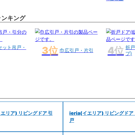
ランキング
セット吊戸・
折戸
巾広引戸・片引
プ)
a(イエリア) リビングドア 引
ieria(イエリア) リビングドア
戸