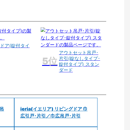
ドア(錠付タイ
アウトセット吊戸･
片引(錠なしタイプ･
錠付タイプ) スタン
ダード
 吊
ieria(イエリア) リビングドア 巾
広引戸･片引／巾広吊戸･片引