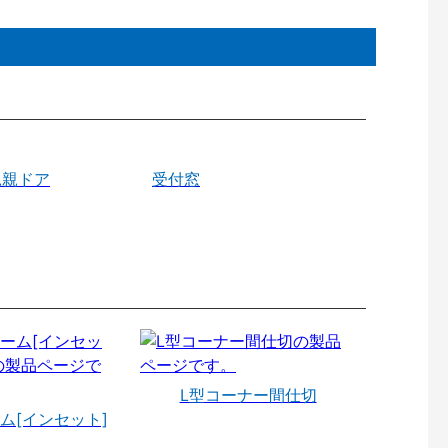
親親ドア
受付窓
L型コーナー間仕切
ム[インセット]