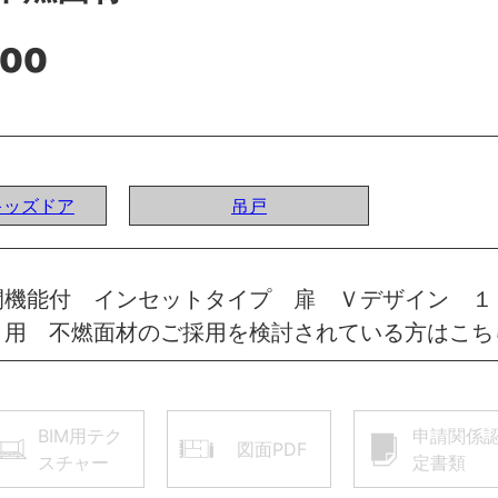
200
Iキッズドア
吊戸
閉機能付 インセットタイプ 扉 Ｖデザイン １
）用 不燃面材のご採用を検討されている方はこち
BIM用テク
申請関係
図面PDF
スチャー
定書類