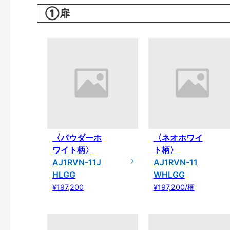
①扉
〈パウダーホ
〈ネオホワイ
ワイト柄〉
ト柄〉
AJ1RVN-11J
AJ1RVN-11
HLGG
WHLGG
¥197,200
¥197,200/梱