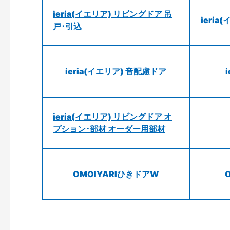
ieria(イエリア) リビングドア 吊
ieri
戸･引込
ieria(イエリア) 音配慮ドア
ieria(イエリア) リビングドア オ
プション･部材 オーダー用部材
OMOIYARIひきドアW