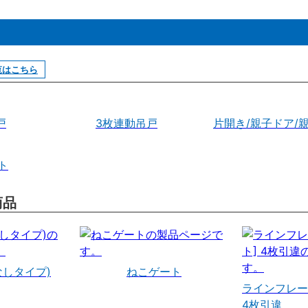
覧はこちら
戸
3枚連動吊戸
片開き/親子ドア/
ト
商品
なしタイプ)
ねこゲート
ラインフレー
4枚引違