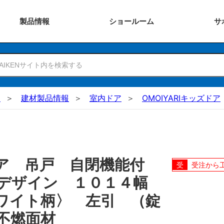
製品
情報
ショー
ルーム
サ
N
建材製品情報
室内ドア
OMOIYARIキッズドア
ドア 吊戸 自閉機能付
受注から
Ｖデザイン １０１４幅
ワイト柄〉 左引 （錠
不燃面材