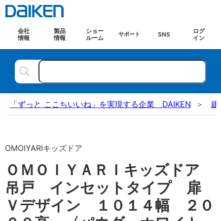
会社
製品
ショー
ログ
SNS
サポート
情報
情報
ルーム
イン
「ずっと ここちいいね」を実現する企業 DAIKEN
建
OMOIYARIキッズドア
ＯＭＯＩＹＡＲＩキッズドア
吊戸 インセットタイプ 扉
Ｖデザイン １０１４幅 ２０