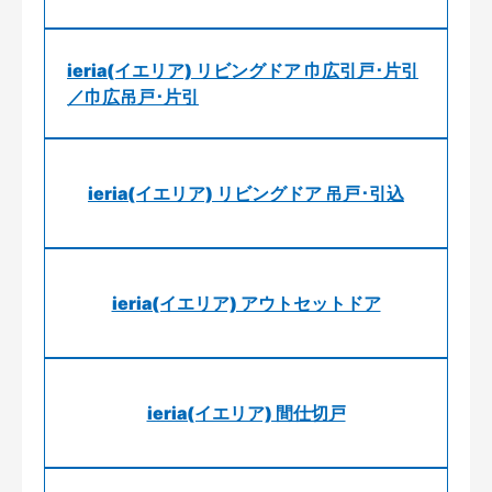
ieria(イエリア) リビングドア 巾広引戸･片引
／巾広吊戸･片引
ieria(イエリア) リビングドア 吊戸･引込
ieria(イエリア) アウトセットドア
ieria(イエリア) 間仕切戸