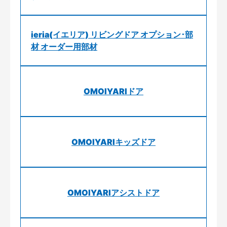
ieria(イエリア) リビングドア オプション･部
材 オーダー用部材
OMOIYARIドア
OMOIYARIキッズドア
OMOIYARIアシストドア