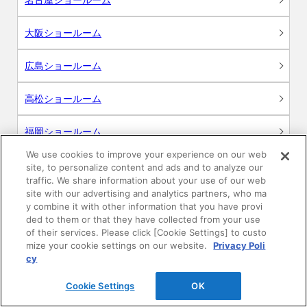
大阪ショールーム
広島ショールーム
高松ショールーム
福岡ショールーム
We use cookies to improve your experience on our web
site, to personalize content and ads and to analyze our
traffic. We share information about your use of our web
site with our advertising and analytics partners, who ma
サポート
y combine it with other information that you have provi
ded to them or that they have collected from your use
よくあるご質問
of their services. Please click [Cookie Settings] to custo
mize your cookie settings on our website.
Privacy Poli
cy
カタログ閲覧・資料請求
Cookie Settings
OK
各種データダウンロード