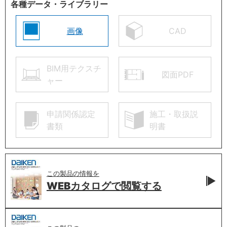
各種データ・ライブラリー
画像
CAD
BIM用テクスチ
図面PDF
ャー
申請関係認定
施工・取扱説
書類
明書
この製品の情報を
WEBカタログで
閲覧する