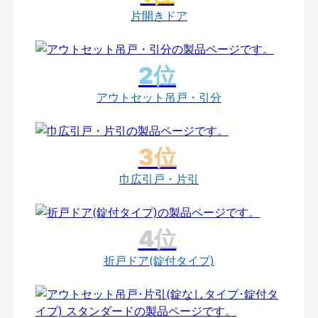
片開きドア
アウトセット吊戸・引分
巾広引戸・片引
折戸ドア(錠付タイプ)