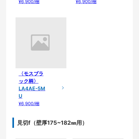
¥6,900/梱
¥6,900/梱
〈モスブラ
ック柄〉
LA4AE-5M
U
¥6,900/梱
見切f（壁厚175~182㎜用）