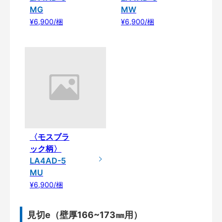
MG
MW
¥6,900/梱
¥6,900/梱
〈モスブラ
ック柄〉
LA4AD-5
MU
¥6,900/梱
見切e（壁厚166~173㎜用）