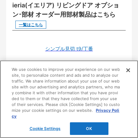
ieria(イエリア) リビングドア オプショ
ン･部材 オーダー用部材製品はこちら
一覧はこちら
シンプル見切 t9/丁番
部品･部材一覧表
We use cookies to improve your experience on our web
site, to personalize content and ads and to analyze our
traffic. We share information about your use of our web
シンプル見切 t7
site with our advertising and analytics partners, who ma
y combine it with other information that you have provi
ded to them or that they have collected from your use
室内ドア・内装ドア・建具のおすすめ
of their services. Please click [Cookie Settings] to custo
商品
mize your cookie settings on our website.
Privacy Poli
cy
Cookie Settings
OK
片開きドア