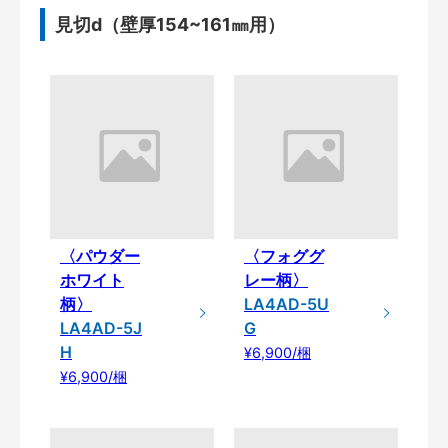
見切d（壁厚154~161㎜用）
〈パウダー
〈フォググ
ホワイト
レー柄〉
柄〉
LA4AD-5U
LA4AD-5J
G
H
¥6,900/梱
¥6,900/梱