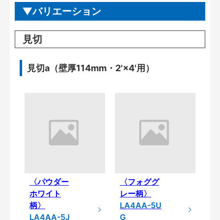
バリエーション
見切
見切a（壁厚114mm・2'×4'用）
〈パウダー
〈フォググ
ホワイト
レー柄〉
柄〉
LA4AA-5U
LA4AA-5J
G