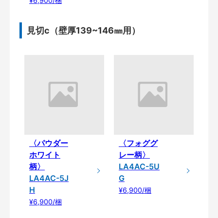
¥6,900/梱
見切c（壁厚139~146㎜用）
〈パウダー
〈フォググ
ホワイト
レー柄〉
柄〉
LA4AC-5U
LA4AC-5J
G
H
¥6,900/梱
¥6,900/梱