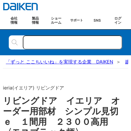
会社
製品
ショー
ログ
SNS
サポート
情報
情報
ルーム
イン
「ずっと ここちいいね」を実現する企業 DAIKEN
建
ieria(イエリア) リビングドア
リビングドア イエリア オ
ーダー用部材 シンプル見切
ｅ １間用 ２３００高用