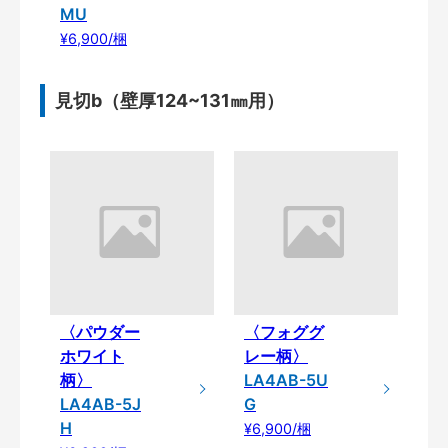
MU
¥6,900/梱
見切b（壁厚124~131㎜用）
〈パウダー
〈フォググ
ホワイト
レー柄〉
柄〉
LA4AB-5U
LA4AB-5J
G
H
¥6,900/梱