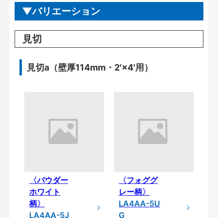
バリエーション
見切
見切a（壁厚114mm・2'×4'用）
〈パウダー
〈フォググ
ホワイト
レー柄〉
柄〉
LA4AA-5U
LA4AA-5J
G