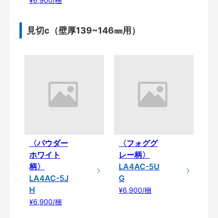
¥6,900/梱
見切c（壁厚139~146㎜用）
〈パウダー
〈フォググ
ホワイト
レー柄〉
柄〉
LA4AC-5U
LA4AC-5J
G
H
¥6,900/梱
¥6,900/梱