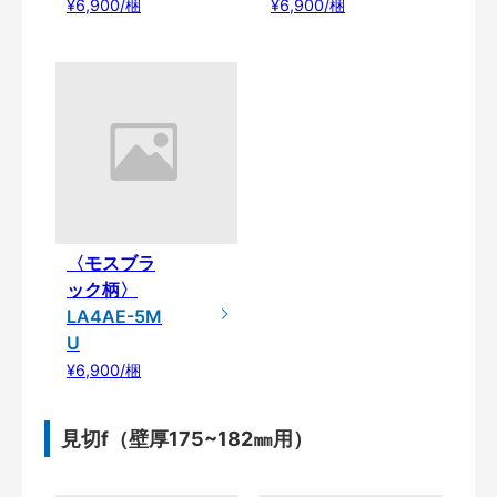
¥6,900/梱
¥6,900/梱
〈モスブラ
ック柄〉
LA4AE-5M
U
¥6,900/梱
見切f（壁厚175~182㎜用）