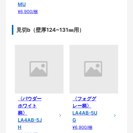
MU
¥6,900/梱
見切b（壁厚124~131㎜用）
〈パウダー
〈フォググ
ホワイト
レー柄〉
柄〉
LA4AB-5U
LA4AB-5J
G
H
¥6,900/梱