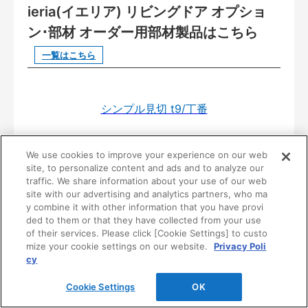
ieria(イエリア) リビングドア オプショ
ン･部材 オーダー用部材製品はこちら
一覧はこちら
シンプル見切 t9/丁番
部品･部材一覧表
We use cookies to improve your experience on our web
site, to personalize content and ads and to analyze our
traffic. We share information about your use of our web
シンプル見切 t7
site with our advertising and analytics partners, who ma
y combine it with other information that you have provi
ded to them or that they have collected from your use
室内ドア・内装ドア・建具のおすすめ
of their services. Please click [Cookie Settings] to custo
商品
mize your cookie settings on our website.
Privacy Poli
cy
Cookie Settings
OK
片開きドア