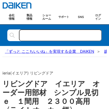
会社
製品
ショー
ログ
SNS
サポート
情報
情報
ルーム
イン
「ずっと ここちいいね」を実現する企業 DAIKEN
建
ieria(イエリア) リビングドア
リビングドア イエリア オ
ーダー用部材 シンプル見切
ｅ １間用 ２３００高用