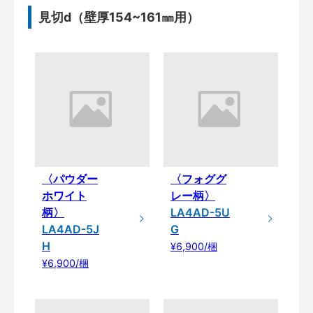
見切d（壁厚154~161㎜用）
〈パウダー
〈フォググ
ホワイト
レー柄〉
柄〉
LA4AD-5U
LA4AD-5J
G
H
¥6,900/梱
¥6,900/梱