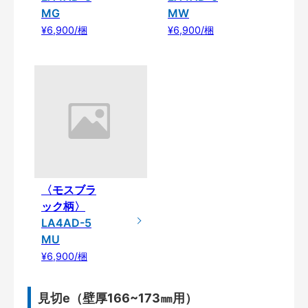
MG
MW
¥6,900/梱
¥6,900/梱
〈モスブラ
ック柄〉
LA4AD-5
MU
¥6,900/梱
見切e（壁厚166~173㎜用）