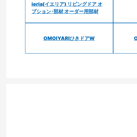
ieria(イエリア) リビングドア オ
プション･部材 オーダー用部材
OMOIYARIひきドアW