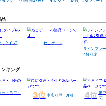
スタンダ
り連動式)3枚片引 セレクト
錠付) スタンダード
商品
なしタイプ)
ねこゲート
ラインフレー
4枚引違
ランキング
セット吊戸・
折戸
巾広引戸・片引
プ)