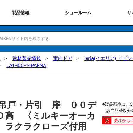
製品
情報
ショー
ルーム
サ
N
建材製品情報
室内ドア
ieria(イエリア) リビ
LA1H00-14PAFNA
吊戸・片引 扉 ００デ
※製品画像は、
（該当品番以外
０高 〈ミルキーオーカ
受注から
 ラクラクローズ付用