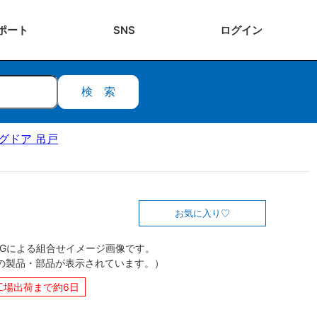
ポート
SNS
ログ
イン
検索
ングドア 吊戸
お気に入り
CGによる組合せイメージ画像です。
の製品・部品が表示されています。）
工場出荷まで約6日