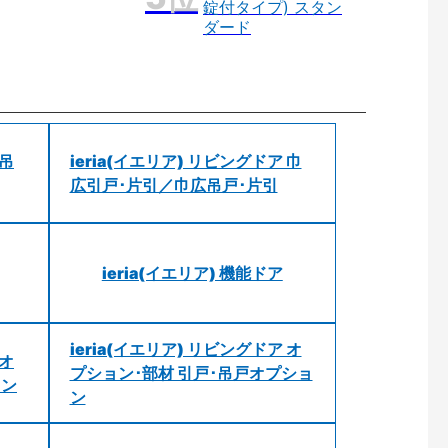
錠付タイプ) スタン
ダード
 吊
ieria(イエリア) リビングドア 巾
広引戸･片引／巾広吊戸･片引
ieria(イエリア) 機能ドア
ieria(イエリア) リビングドア オ
 オ
プション･部材 引戸･吊戸オプショ
ョン
ン