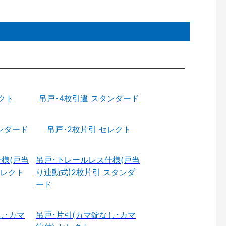
クト
吊戸･4枚引違 スタンダード
ンダード
吊戸･2枚片引 セレクト
様(戸当
吊戸･下レールレス仕様(戸当
セレクト
り連動式)2枚片引 スタンダ
ード
し･カマ
吊戸･片引(カマ錠なし･カマ