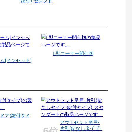
錠付) セレクト
L型コーナー間仕切
ム[インセット]
ドア(錠付タイ
アウトセット吊戸･
片引(錠なしタイプ･