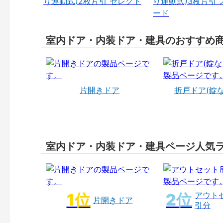
り連動式)2枚片引 セレクト
り連動式)3枚片引 
ード
室内ドア・内装ドア・建具のおすすめ
片開きドア
折戸ドア(錠
室内ドア・内装ドア・建具ページ人気
アウト
片開きドア
引分