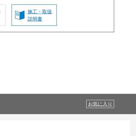
認
施工・取扱
説明書
お気に入り