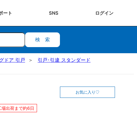
ポート
SNS
ログ
イン
検索
ングドア 引戸
引戸･引違 スタンダード
お気に入り
工場出荷まで約6日