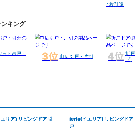
4枚引違
ランキング
セット吊戸・
折戸
巾広引戸・片引
プ)
a(イエリア) リビングドア 引
ieria(イエリア) リビングドア
戸