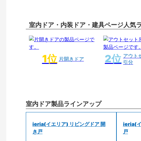
室内ドア・内装ドア・建具ページ人気
アウト
片開きドア
引分
室内ドア製品ラインアップ
ieria(イエリア) リビングドア 開
ieri
き戸
戸