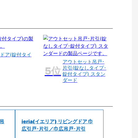
ドア(錠付タイ
アウトセット吊戸･
片引(錠なしタイプ･
錠付タイプ) スタン
ダード
 吊
ieria(イエリア) リビングドア 巾
広引戸･片引／巾広吊戸･片引