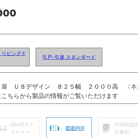
000
ア) リビングド
引戸･引違 スタンダード
 扉 Ｕ８デザイン ８２５幅 ２０００高 〈ネ
はこちらから製品の情報がご覧いただけます
BIM用テク
申請関係
図面PDF
スチャー
定書類