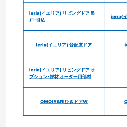
ieria(イエリア) リビングドア 吊
ieri
戸･引込
ieria(イエリア) 音配慮ドア
ieria(イエリア) リビングドア オ
プション･部材 オーダー用部材
OMOIYARIひきドアW