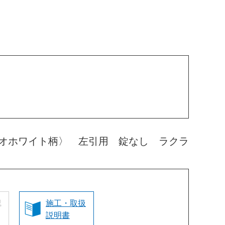
オホワイト柄〉 左引用 錠なし ラクラ
認
施工・取扱
説明書