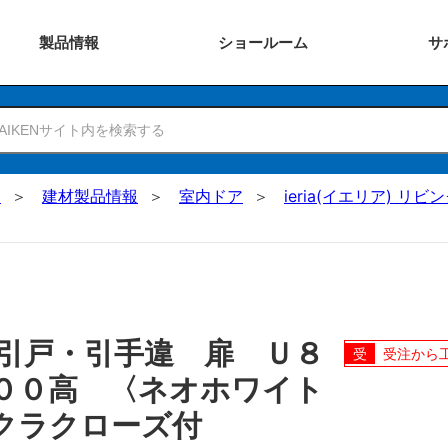
製品
情報
ショー
ルーム
サ
N
建材製品情報
室内ドア
ieria(イエリア) リビ
引戸・引手違 扉 Ｕ８
受注から
００高 〈ネオホワイト
クラクローズ付