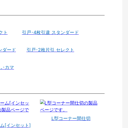
クト
引戸･4枚引違 スタンダード
ンダード
引戸･2枚片引 セレクト
し･カマ
L型コーナー間仕切
ム[インセット]