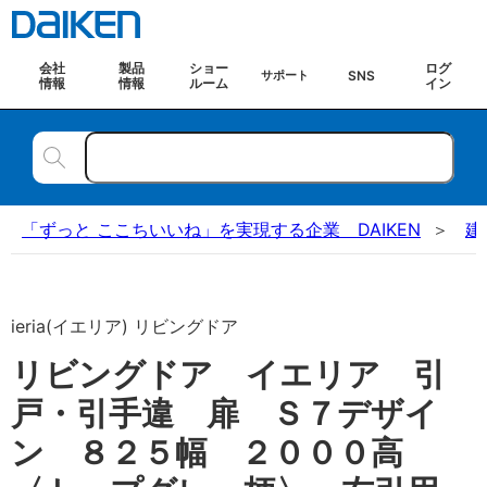
会社
製品
ショー
ログ
SNS
サポート
情報
情報
ルーム
イン
「ずっと ここちいいね」を実現する企業 DAIKEN
建
ieria(イエリア) リビングドア
リビングドア イエリア 引
戸・引手違 扉 Ｓ７デザイ
ン ８２５幅 ２０００高