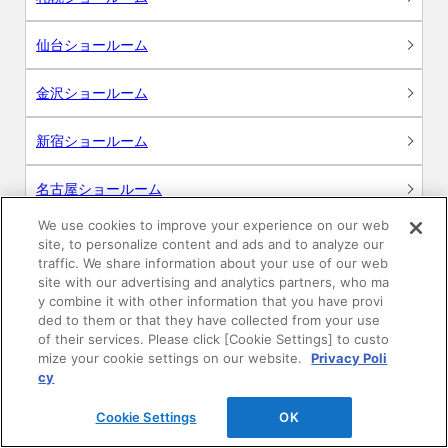
仙台ショールーム
金沢ショールーム
新宿ショールーム
名古屋ショールーム
We use cookies to improve your experience on our web
大阪ショールーム
site, to personalize content and ads and to analyze our
traffic. We share information about your use of our web
site with our advertising and analytics partners, who ma
広島ショールーム
y combine it with other information that you have provi
ded to them or that they have collected from your use
高松ショールーム
of their services. Please click [Cookie Settings] to custo
mize your cookie settings on our website.
Privacy Poli
cy
福岡ショールーム
Cookie Settings
OK