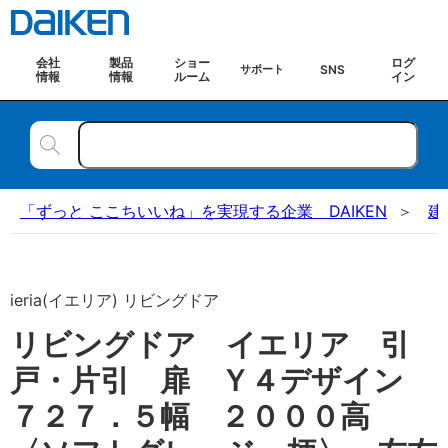
会社
製品
ショー
ログ
SNS
サポート
情報
情報
ルーム
イン
「ずっと ここちいいね」を実現する企業 DAIKEN
建
ieria(イエリア) リビングドア
リビングドア イエリア 引
戸・片引 扉 Ｙ４デザイン
７２７．５幅 ２０００高