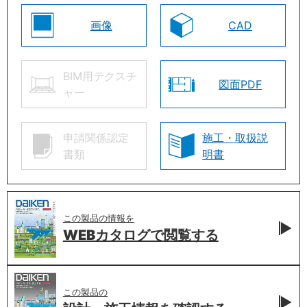
画像
CAD
BIM用テクスチ
図面PDF
ャー
申請関係認定
施工・取扱説
書類
明書
この製品の情報を
WEBカタログで
閲覧する
この製品の