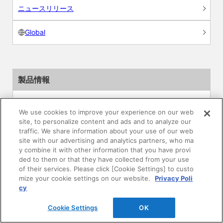
ニュースリリース
Global
製品情報
素材情報
We use cookies to improve your experience on our web
site, to personalize content and ads and to analyze our
建材製品情報 総合TOP
traffic. We share information about your use of our web
site with our advertising and analytics partners, who ma
住宅向け
y combine it with other information that you have provi
ded to them or that they have collected from your use
of their services. Please click [Cookie Settings] to custo
公共・商業施設向け
mize your cookie settings on our website.
Privacy Poli
cy
リフォーム
Cookie Settings
OK
エンジニアリング情報