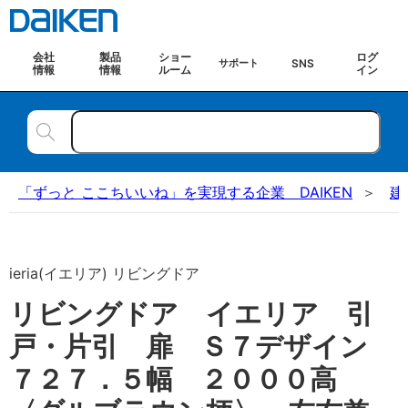
会社
製品
ショー
ログ
SNS
サポート
情報
情報
ルーム
イン
「ずっと ここちいいね」を実現する企業 DAIKEN
建
ieria(イエリア) リビングドア
リビングドア イエリア 引
戸・片引 扉 Ｓ７デザイン
７２７．５幅 ２０００高