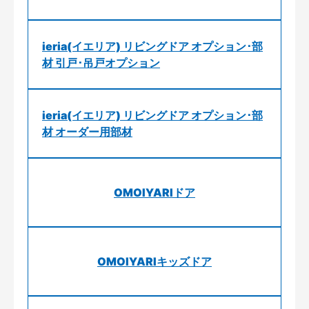
ieria(イエリア) リビングドア オプション･部
材 引戸･吊戸オプション
ieria(イエリア) リビングドア オプション･部
材 オーダー用部材
OMOIYARIドア
OMOIYARIキッズドア