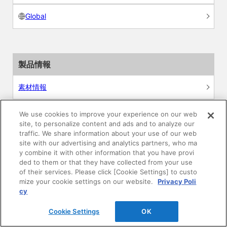
Global
製品情報
素材情報
建材製品情報 総合TOP
We use cookies to improve your experience on our web
site, to personalize content and ads and to analyze our
traffic. We share information about your use of our web
住宅向け
site with our advertising and analytics partners, who ma
y combine it with other information that you have provi
公共・商業施設向け
ded to them or that they have collected from your use
of their services. Please click [Cookie Settings] to custo
mize your cookie settings on our website.
Privacy Poli
リフォーム
cy
エンジニアリング情報
Cookie Settings
OK