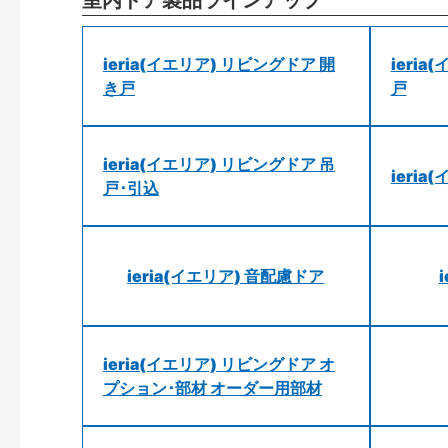
室内ドア製品ラインアップ
ieria(イエリア) リビングドア 開
ieri
き戸
戸
ieria(イエリア) リビングドア 吊
ieri
戸･引込
ieria(イエリア) 音配慮ドア
ieria(イエリア) リビングドア オ
プション･部材 オーダー用部材