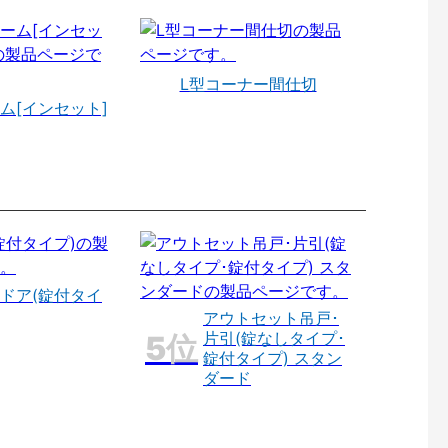
L型コーナー間仕切
ム[インセット]
ドア(錠付タイ
アウトセット吊戸･
片引(錠なしタイプ･
錠付タイプ) スタン
ダード