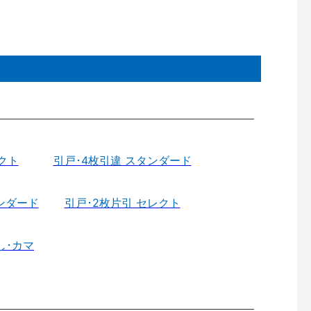
クト
引戸･4枚引違 スタンダード
ンダード
引戸･2枚片引 セレクト
し･カマ