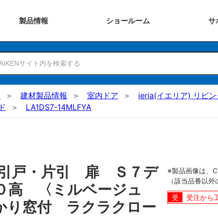
製品
情報
ショー
ルーム
サ
N
建材製品情報
室内ドア
ieria(イエリア) リビ
ド
LA1DS7-14MLFYA
引戸・片引 扉 Ｓ７デ
※製品画像は、
（該当品番以外
０高 〈ミルベージュ
受注から
かり窓付 ラクラクロー