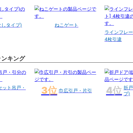
なしタイプ)
ねこゲート
ラインフレー
4枚引違
ランキング
セット吊戸・
折戸
巾広引戸・片引
プ)