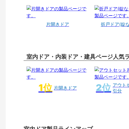
片開きドア
折戸ドア(錠
室内ドア・内装ドア・建具ページ人気
アウト
片開きドア
引分