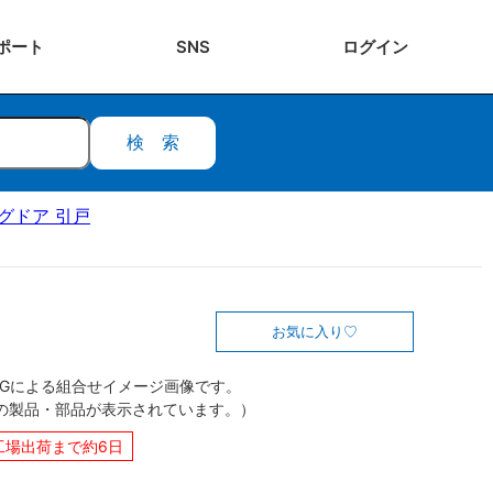
ポート
SNS
ログ
イン
検索
ングドア 引戸
お気に入り
CGによる組合せイメージ画像です。
の製品・部品が表示されています。）
工場出荷まで約6日