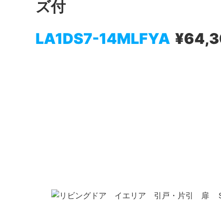
ズ付
LA1DS7-14MLFYA
¥64,