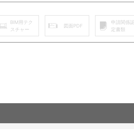
BIM用テク
申請関係
図面PDF
スチャー
定書類