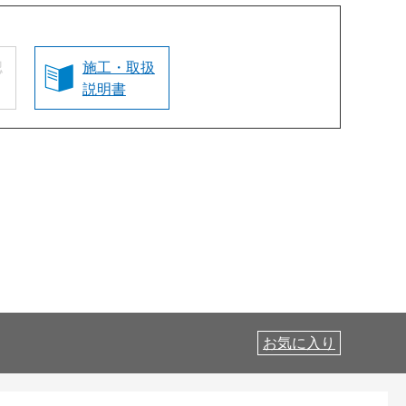
認
施工・取扱
説明書
お気に入り