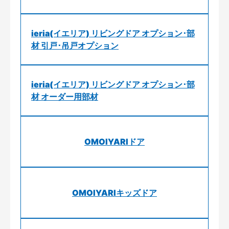
ieria(イエリア) リビングドア オプション･部
材 引戸･吊戸オプション
ieria(イエリア) リビングドア オプション･部
材 オーダー用部材
OMOIYARIドア
OMOIYARIキッズドア