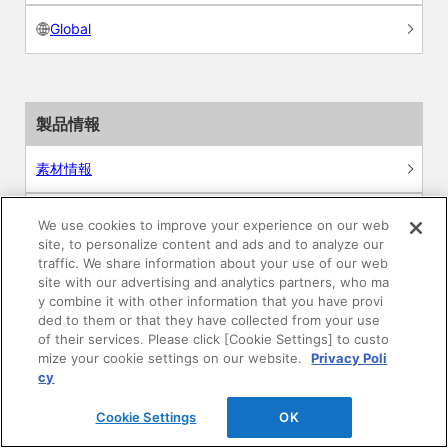
Global
製品情報
素材情報
建材製品情報 総合TOP
We use cookies to improve your experience on our web
site, to personalize content and ads and to analyze our
traffic. We share information about your use of our web
住宅向け
site with our advertising and analytics partners, who ma
y combine it with other information that you have provi
公共・商業施設向け
ded to them or that they have collected from your use
of their services. Please click [Cookie Settings] to custo
mize your cookie settings on our website.
Privacy Poli
リフォーム
cy
エンジニアリング情報
Cookie Settings
OK