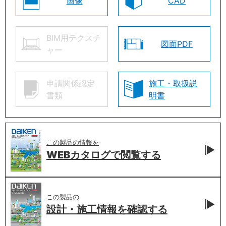
画像
CAD
BIM用テクスチ
図面PDF
ャー
申請関係認定
施工・取扱説
書類
明書
この製品の情報を
WEBカタログで
閲覧する
この製品の
設計・施工情報を
確認する