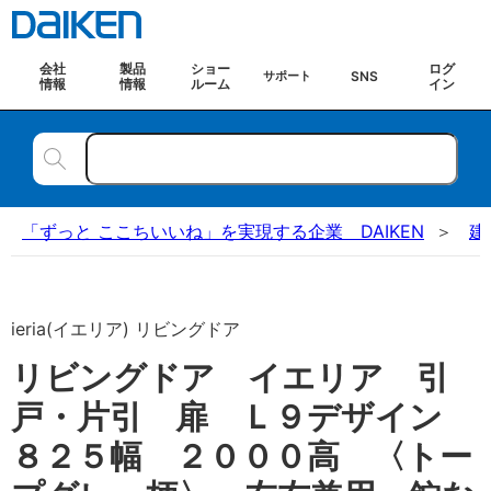
会社
製品
ショー
ログ
SNS
サポート
情報
情報
ルーム
イン
「ずっと ここちいいね」を実現する企業 DAIKEN
建
ieria(イエリア) リビングドア
リビングドア イエリア 引
戸・片引 扉 Ｌ９デザイン
８２５幅 ２０００高 〈トー