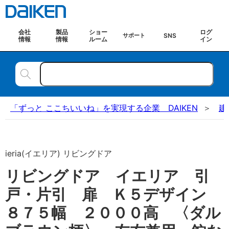
会社
製品
ショー
ログ
SNS
サポート
情報
情報
ルーム
イン
「ずっと ここちいいね」を実現する企業 DAIKEN
建
ieria(イエリア) リビングドア
リビングドア イエリア 引
戸・片引 扉 Ｋ５デザイン
８７５幅 ２０００高 〈ダル