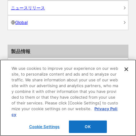
ニュースリリース
Global
製品情報
素材情報
We use cookies to improve your experience on our web
site, to personalize content and ads and to analyze our
建材製品情報 総合TOP
traffic. We share information about your use of our web
site with our advertising and analytics partners, who ma
y combine it with other information that you have provi
住宅向け
ded to them or that they have collected from your use
of their services. Please click [Cookie Settings] to custo
公共・商業施設向け
mize your cookie settings on our website.
Privacy Poli
cy
リフォーム
Cookie Settings
OK