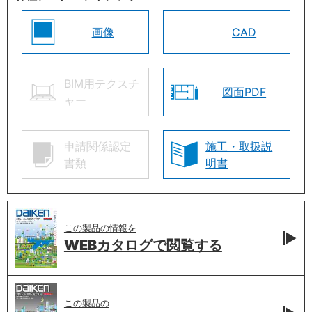
画像
CAD
BIM用テクスチ
図面PDF
ャー
申請関係認定
施工・取扱説
書類
明書
この製品の情報を
WEBカタログで
閲覧する
この製品の