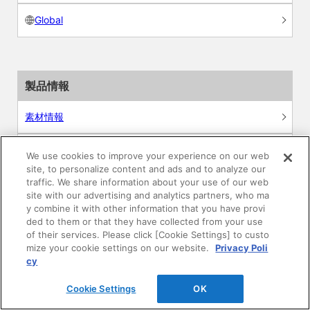
Global
製品情報
素材情報
建材製品情報 総合TOP
We use cookies to improve your experience on our web
site, to personalize content and ads and to analyze our
traffic. We share information about your use of our web
住宅向け
site with our advertising and analytics partners, who ma
y combine it with other information that you have provi
公共・商業施設向け
ded to them or that they have collected from your use
of their services. Please click [Cookie Settings] to custo
mize your cookie settings on our website.
Privacy Poli
リフォーム
cy
エンジニアリング情報
Cookie Settings
OK