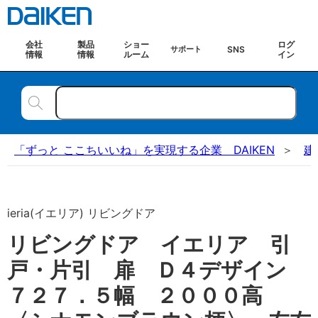
会社
製品
ショー
ログ
SNS
サポート
情報
情報
ルーム
イン
「ずっと ここちいいね」を実現する企業 DAIKEN
建
ieria(イエリア) リビングドア
リビングドア イエリア 引
戸・片引 扉 Ｄ４デザイン
７２７．５幅 ２０００高