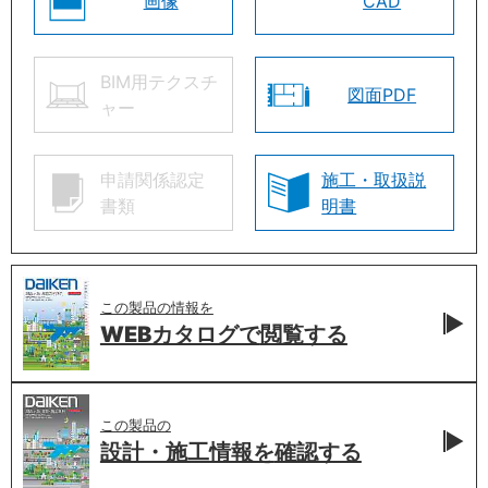
画像
CAD
BIM用テクスチ
図面PDF
ャー
申請関係認定
施工・取扱説
書類
明書
この製品の情報を
WEBカタログで
閲覧する
この製品の
設計・施工情報を
確認する