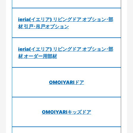
ieria(イエリア) リビングドア オプション･部
材 引戸･吊戸オプション
ieria(イエリア) リビングドア オプション･部
材 オーダー用部材
OMOIYARIドア
OMOIYARIキッズドア