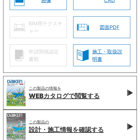
画像
CAD
BIM用テクスチ
図面PDF
ャー
申請関係認定
施工・取扱説
書類
明書
この製品の情報を
WEBカタログで
閲覧する
この製品の
設計・施工情報を
確認する