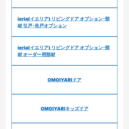
ieria(イエリア) リビングドア オプション･部
材 引戸･吊戸オプション
ieria(イエリア) リビングドア オプション･部
材 オーダー用部材
OMOIYARIドア
OMOIYARIキッズドア