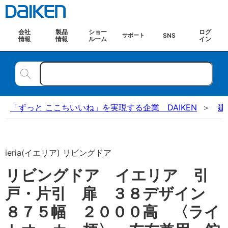
会社
製品
ショー
ログ
SNS
サポート
情報
情報
ルーム
イン
「ずっと ここちいいね」を実現する企業 DAIKEN
建
ieria(イエリア) リビングドア
リビングドア イエリア 引
戸・片引 扉 ３８デザイン
８７５幅 ２０００高 〈ライ