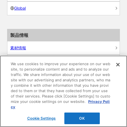
Global
製品情報
素材情報
建材製品情報 総合TOP
We use cookies to improve your experience on our web
site, to personalize content and ads and to analyze our
traffic. We share information about your use of our web
住宅向け
site with our advertising and analytics partners, who ma
y combine it with other information that you have provi
公共・商業施設向け
ded to them or that they have collected from your use
of their services. Please click [Cookie Settings] to custo
mize your cookie settings on our website.
Privacy Poli
リフォーム
cy
エンジニアリング情報
Cookie Settings
OK